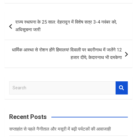
ce
tt
at
ar
b
er
s
e
Post
राज्य स्थापना के 25 साल: देहरादून में विशेष सत्र 3-4 नवंबर को,
o
A
navigation
अधिसूचना जारी
o
p
k
p
धार्मिक आस्था से रोशन होंगे हिमालय! दिवाली पर बदरीनाथ में जलेंगे 12
हजार दीये, केदारनाथ भी दमकेगा
S
e
a
r
c
Recent Posts
h
सप्ताहांत से पहले नैनीताल और मसूरी में बढ़ी पर्यटकों की आवाजाही