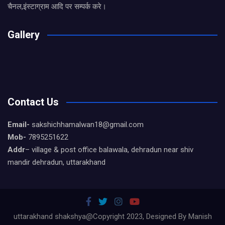
चैनल,इंस्टाग्राम आदि पर सम्पर्क करे।
Gallery
Contact Us
Email-
sakshichhamalwan18@gmail.com
Mob-
7895251622
Addr
– village & post office balawala, dehradun near shiv
mandir dehradun, uttarakhand
uttarakhand shakshya@Copyright 2023, Designed By Manish