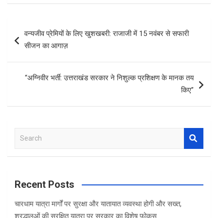
ce
tt
at
ar
b
er
s
e
Post
वन्यजीव प्रेमियों के लिए खुशखबरी: राजाजी में 15 नवंबर से सफारी
o
A
navigation
सीजन का आगाज़
o
p
k
p
“अग्निवीर भर्ती: उत्तराखंड सरकार ने निशुल्क प्रशिक्षण के मानक तय
किए”
S
e
a
r
c
Recent Posts
h
चारधाम यात्रा मार्गों पर सुरक्षा और यातायात व्यवस्था होगी और सख्त,
श्रद्धालुओं की सुरक्षित यात्रा पर सरकार का विशेष फोकस