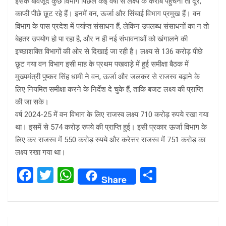
इसके बावजूद कुछ विभाग पिछले कई वर्षों से लक्ष्य के करीब पहुंचना तो दूर,
काफी पीछे छूट रहे हैं। इनमें वन, ऊर्जा और सिंचाई विभाग प्रमुख हैं। वन
विभाग के पास प्रदेश में पर्याप्त संसाधन हैं, लेकिन उपलब्ध संसाधनों का न तो
बेहतर उपयोग हो पा रहा है, और न ही नई संभावनाओं को खंगालने की
इच्छाशक्ति विभागों की ओर से दिखाई जा रही है। लक्ष्य से 136 करोड़ पीछे
छूट गया वन विभाग इसी माह के प्रथम पखवाड़े में हुई समीक्षा बैठक में
मुख्यमंत्री पुष्कर सिंह धामी ने वन, ऊर्जा और जलकर से राजस्व बढ़ाने के
लिए नियमित समीक्षा करने के निर्देश दे चुके हैं, ताकि बजट लक्ष्य की प्राप्ति
की जा सके।
वर्ष 2024-25 में वन विभाग के लिए राजस्व लक्ष्य 710 करोड़ रुपये रखा गया
था। इसमें से 574 करोड़ रुपये की प्राप्ति हुई। इसी प्रकार ऊर्जा विभाग के
लिए कर राजस्व में 550 करोड़ रुपये और करेत्तर राजस्व में 751 करोड़ का
लक्ष्य रखा गया था।
F
T
W
S
Share
a
wi
h
h
ce
tt
at
ar
b
er
s
e
Post