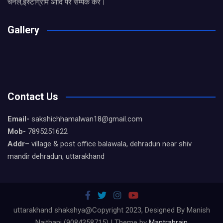
चैनल,इंस्टाग्राम आदि पर सम्पर्क करे।
Gallery
Contact Us
Email-
sakshichhamalwan18@gmail.com
Mob-
7895251622
Addr
– village & post office balawala, dehradun near shiv
mandir dehradun, uttarakhand
uttarakhand shakshya@Copyright 2023, Designed By Manish
Naithani (9084358715) | Theme by
Mantrabrain