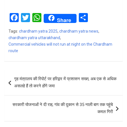
F
T
W
S
Share
a
wi
h
h
Tags:
chardham yatra 2025
,
chardham yatra news
,
ce
tt
at
ar
chardham yatra uttarakhand
,
b
er
s
e
Commercial vehicles will not run at night on the Chardham
route
o
A
o
p
k
p
Post
गृह मंत्रालय की रिपोर्ट पर हरिद्वार में प्रशासन सख्त, अब एक से अधिक
navigation
असलहे हैं तो करने होंगे जमा
सरकारी योजनाओं ने दी राह, गांव की दुकान से 35 नाली बाग तक पहुंचे
कमल गिरी