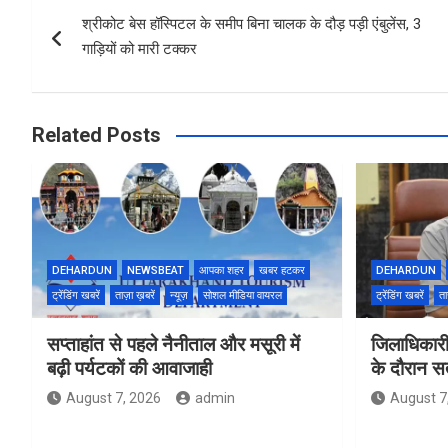
Post
o
A
श्रीकोट बेस हॉस्पिटल के समीप बिना चालक के दौड़ पड़ी एंबुलेंस, 3
navigation
o
p
गाड़ियों को मारी टक्कर
k
p
Related Posts
DEHARDUN
NEWSBEAT
आपका शहर
खबर हटकर
DEHARDUN
ट्रेंडिंग खबरें
ताज़ा ख़बरें
न्यूज़
सोशल मीडिया वायरल
ट्रेंडिंग खबरें
ता
सप्ताहांत से पहले नैनीताल और मसूरी में
जिलाधिकारी
बढ़ी पर्यटकों की आवाजाही
के दौरान सतर
August 7, 2026
admin
August 7