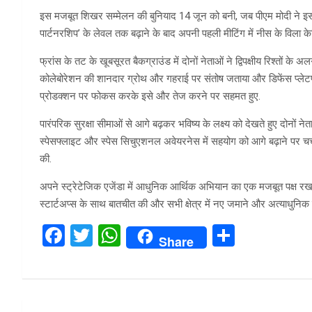
इस मजबूत शिखर सम्मेलन की बुनियाद 14 जून को बनी, जब पीएम मोदी ने इस सा
पार्टनरशिप’ के लेवल तक बढ़ाने के बाद अपनी पहली मीटिंग में नीस के विला क
फ्रांस के तट के खूबसूरत बैकग्राउंड में दोनों नेताओं ने द्विपक्षीय रिश्तों 
कोलेबोरेशन की शानदार ग्रोथ और गहराई पर संतोष जताया और डिफेंस प्लेटफ
प्रोडक्शन पर फोकस करके इसे और तेज करने पर सहमत हुए.
पारंपरिक सुरक्षा सीमाओं से आगे बढ़कर भविष्य के लक्ष्य को देखते हुए दोनों न
स्पेसफ्लाइट और स्पेस सिचुएशनल अवेयरनेस में सहयोग को आगे बढ़ाने पर चर्चा की
की.
अपने स्ट्रेटेजिक एजेंडा में आधुनिक आर्थिक अभियान का एक मजबूत पक्ष रख
स्टार्टअप्स के साथ बातचीत की और सभी क्षेत्र में नए जमाने और अत्याधुनिक
F
T
W
S
Share
a
wi
h
h
ce
tt
at
ar
b
er
s
e