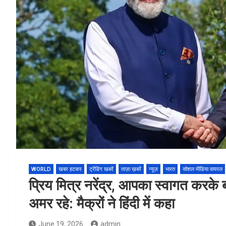
WORLD
खबर हटकर
ट्रेंडिंग खबरें
ताज़ा ख़बरें
न्यूज़
भारत
सोशल मीडिया वायरल
प्रिय मित्र नरेंद्र, आपका स्वागत करके 
अमर रहे: मैक्रों ने हिंदी में कहा
June 19, 2026
admin