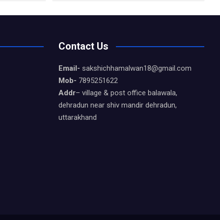
Contact Us
Email-
sakshichhamalwan18@gmail.com
Mob-
7895251622
Addr
– village & post office balawala,
dehradun near shiv mandir dehradun,
uttarakhand