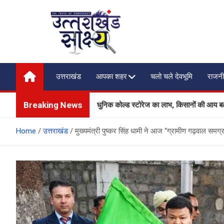
Skip
to
content
Uttarakhand Shakshya
My News Portal
उत्तराखंड
आपका शहर
चलो चले देवभूमि
राजनी
Breaking News
ी उत्पादकों को मिलेगा आधुनिक कोल्ड स्टोरेज का लाभ, किसानों की आय बढ़ाने की दिशा 
Home
उत्तराखंड
मुख्यमंत्री पुष्कर सिंह धामी ने आज “ग्रामीण गढ़वाल समग्