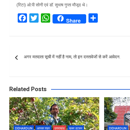
(रिटा) ओ.पी सोनी एवं डॉ. सुभाष गुप्ता मौजूद थे।
F
T
W
S
Share
a
wi
h
h
ce
tt
at
ar
b
er
s
e
Post
o
A
अगर मतदाता सूची में नहीं है नाम, तो इन दस्तावेजों से करें आवेदन.
navigation
o
p
k
p
Related Posts
DEHARDUN
आपका शहर
उत्तराखंड
खबर हटकर
DEHARDUN