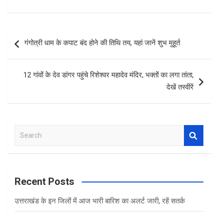
ce
tt
at
ar
b
er
s
e
o
A
Post
गंगोत्री धाम के कपाट बंद होने की तिथि तय, यहां जानें शुभ मुहूर्त
o
p
navigation
k
p
12 गांवों के देव डांगर पहुंचे रिशेश्वर महादेव मंदिर, भक्तों का लगा तांता,
देखें तस्वीरें
S
e
a
r
c
Recent Posts
h
उत्तराखंड के इन जिलों में आज भारी बारिश का अलर्ट जारी, रहें सतर्क