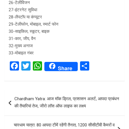
26-टेलीविजन
27-इंटरनेट सुविधा
28-लैपटॉप या कंप्यूटर
29-टेलीफोन, मोबाइल, स्मार्ट फोन
30-साइकिल, स्कूटर, बाइक
31-कार, जीप, वैन
32-मुख्य अनाज
33-मोबाइल नंबर
F
T
W
S
Share
a
wi
h
h
ce
tt
at
ar
b
er
s
e
Post
Chardham Yatra: आज मॉक ड्रिल, प्रशासन अलर्ट, आपदा प्रबंधन
o
A
navigation
की तैयारियां तेज, जीरो लॉस ऑफ लाइफ का लक्ष्य
o
p
k
p
चारधाम यात्रा: 80 आपदा टीमें रहेंगी तैनात, 1200 सीसीटीवी कैमरों व