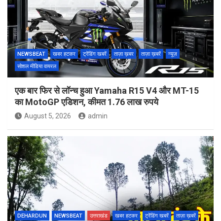
NEWSBEAT
खबर हटकर
ट्रेंडिंग खबरें
ताज़ा ख़बर
ताज़ा ख़बरें
न्यूज़
सोशल मीडिया वायरल
एक बार फिर से लॉन्च हुआ Yamaha R15 V4 और MT-15
का MotoGP एडिशन, कीमत 1.76 लाख रुपये
August 5, 2026
admin
DEHARDUN
NEWSBEAT
उत्तराखंड
खबर हटकर
ट्रेंडिंग खबरें
ताज़ा ख़बरें