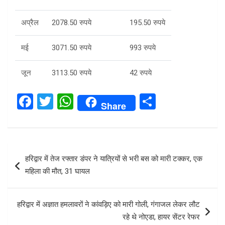
अप्रैल
2078.50 रुपये
195.50 रुपये
मई
3071.50 रुपये
993 रुपये
जून
3113.50 रुपये
42 रुपये
F
T
W
S
Share
a
wi
h
h
ce
tt
at
ar
b
er
s
e
Post
हरिद्वार में तेज रफ्तार डंपर ने यात्रियों से भरी बस को मारी टक्कर, एक
o
A
navigation
महिला की मौत, 31 घायल
o
p
k
p
हरिद्वार में अज्ञात हमलावरों ने कांवड़िए को मारी गोली, गंगाजल लेकर लौट
रहे थे नोएडा, हायर सेंटर रेफर