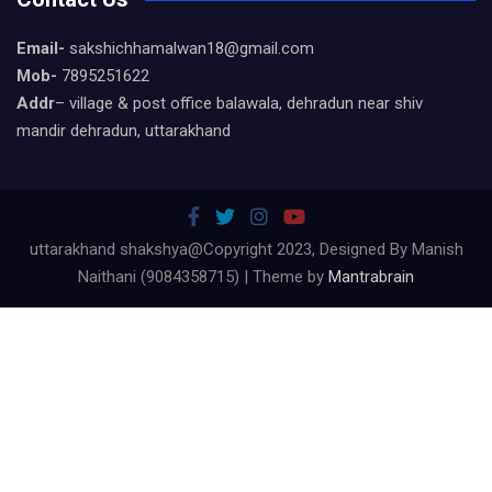
Email-
sakshichhamalwan18@gmail.com
Mob-
7895251622
Addr
– village & post office balawala, dehradun near shiv
mandir dehradun, uttarakhand
uttarakhand shakshya@Copyright 2023, Designed By Manish
Naithani (9084358715) | Theme by
Mantrabrain