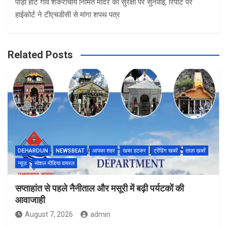
पौड़ी हाट गांव शंकराचार्य निर्मित मंदिर की सुरक्षा पर सुनवाई, रिपोर्ट पर
हाईकोर्ट ने टीएचडीसी से मांगा शपथ पत्र
Related Posts
DEHARDUN
NEWSBEAT
आपका शहर
खबर हटकर
ट्रेंडिंग खबरें
ताज़ा ख़बरें
न्यूज़
सोशल मीडिया वायरल
सप्ताहांत से पहले नैनीताल और मसूरी में बढ़ी पर्यटकों की
आवाजाही
August 7, 2026
admin