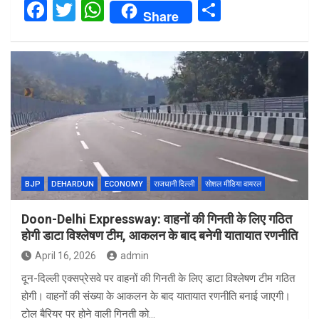
F
T
W
S
Share
a
wi
h
h
ce
tt
at
ar
b
er
s
e
o
A
o
p
k
p
BJP
DEHARDUN
ECONOMY
राजधानी दिल्ली
सोशल मीडिया वायरल
Doon-Delhi Expressway: वाहनों की गिनती के लिए गठित
होगी डाटा विश्लेषण टीम, आकलन के बाद बनेगी यातायात रणनीति
April 16, 2026
admin
दून-दिल्ली एक्सप्रेसवे पर वाहनों की गिनती के लिए डाटा विश्लेषण टीम गठित
होगी। वाहनों की संख्या के आकलन के बाद यातायात रणनीति बनाई जाएगी।
टोल बैरियर पर होने वाली गिनती को…