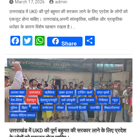
March 17, 2026
admin
उत्तराखंड में UKD की पूर्ण बहुमत की सरकार लाने के लिए प्रदेश के लोगों को
एकजुट होना चाहिए। उत्तराखंड,अपनी सांस्कृतिक, धार्मिक और प्राकृतिक
धरोहर के कारण विशेष पहचान रखता है।…
F
T
W
S
Share
a
wi
h
h
ce
tt
at
ar
b
er
s
e
o
A
o
p
आपका शहर
उत्तराखंड
ऋषिकेश
खबर हटकर
ट्रेंडिंग खबरें
ताज़ा ख़बरें
k
p
देश-विदेश
देहरादून
देहरादून/मसूरी
धर्म-संस्कृति
धामी सरकार
नैनीताल
न्यूज़
पुलिस
बिहार
भारत
मनोरंजन
मौसम
राजधानी दिल्ली
राजनीति
शिक्षा/रोजगार
सोशल मीडिया वायरल
उत्तराखंड में UKD की पूर्ण बहुमत की सरकार लाने के लिए प्रदेश