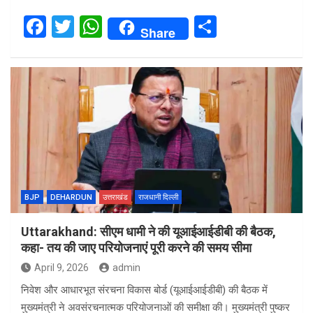
F
T
W
S
Share
a
wi
h
h
ce
tt
at
ar
b
er
s
e
o
A
o
p
k
p
BJP
DEHARDUN
उत्तराखंड
राजधानी दिल्ली
Uttarakhand: सीएम धामी ने की यूआईआईडीबी की बैठक,
कहा- तय की जाए परियोजनाएं पूरी करने की समय सीमा
April 9, 2026
admin
निवेश और आधारभूत संरचना विकास बोर्ड (यूआईआईडीबी) की बैठक में
मुख्यमंत्री ने अवसंरचनात्मक परियोजनाओं की समीक्षा की। मुख्यमंत्री पुष्कर