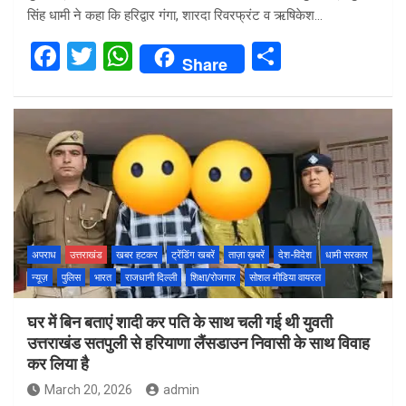
सिंह धामी ने कहा कि हरिद्वार गंगा, शारदा रिवरफ्रंट व ऋषिकेश…
F
T
W
S
Share
a
wi
h
h
ce
tt
at
ar
b
er
s
e
o
A
o
p
k
p
अपराध
उत्तराखंड
खबर हटकर
ट्रेंडिंग खबरें
ताज़ा ख़बरें
देश-विदेश
धामी सरकार
न्यूज़
पुलिस
भारत
राजधानी दिल्ली
शिक्षा/रोजगार
सोशल मीडिया वायरल
घर में बिन बताएं शादी कर पति के साथ चली गई थी युवती
उत्तराखंड सतपुली से हरियाणा लैंसडाउन निवासी के साथ विवाह
कर लिया है
March 20, 2026
admin