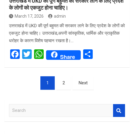
उत्तराखंड में UKD की पूर्ण बहुमत की सरकार लाने के लिए प्रदेश
के लोगों को एकजुट होना चाहिए।
March 17, 2026
admin
उत्तराखंड में UKD की पूर्ण बहुमत की सरकार लाने के लिए प्रदेश के लोगों को
एकजुट होना चाहिए। उत्तराखंड,अपनी सांस्कृतिक, धार्मिक और प्राकृतिक
धरोहर के कारण विशेष पहचान रखता है।…
F
T
W
S
Share
a
wi
h
h
ce
tt
at
ar
Posts
b
er
s
e
1
2
Next
pagination
o
A
o
p
S
k
p
e
a
r