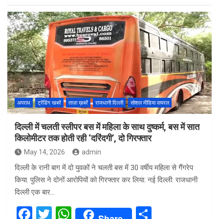
ce
tt
at
ar
b
er
s
e
o
A
o
p
k
p
अपराध
ट्रेंडिंग खबरें
ताज़ा ख़बरें
राजधानी दिल्ली
सोशल मीडिया वायरल
दिल्ली में चलती स्लीपर बस में महिला के साथ दुष्कर्म, बस में सात
किलोमीटर तक होती रही ‘दरिंदगी’, दो गिरफ्तार
May 14, 2026
admin
दिल्‍ली के रानी बाग में दो युवकों ने चलती बस में 30 वर्षीय महिला से गैंगरेप
किया. पुल‍िस ने दोनों आरोपियों को गिरफ्तार कर लिया. नई दिल्ली: राजधानी
दिल्ली एक बार…
F
T
W
S
Share