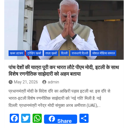
ce
tt
at
ar
b
er
s
e
o
A
o
p
k
p
खबर हटकर
ट्रेंडिंग खबरें
ताज़ा ख़बरें
दिल्ली
राजधानी दिल्ली
सोशल मीडिया वायरल
पांच देशों की यात्रा पूरी कर भारत लौटे पीएम मोदी, इटली के साथ
विशेष रणनीतिक साझेदारी को अहम बताया
May 21, 2026
admin
प्रधानमंत्री मोदी के विदेश दौरे का आखिरी पड़ाव इटली था. इस दौरे से
भारत-इटली विशेष रणनीतिक साझेदारी को ‘नई गति’ मिली है. नई
दिल्ली: प्रधानमंत्री नरेंद्र मोदी संयुक्त अरब अमीरात (UAE),…
F
T
W
S
Share
a
wi
h
h