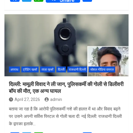
a
wi
h
h
ce
tt
at
ar
b
er
s
e
o
A
o
p
k
p
अपराध
ट्रेंडिंग खबरें
ताज़ा ख़बरें
दिल्ली
राजधानी दिल्ली
सोशल मीडिया वायरल
दिल्ली: मामूली विवाद ने ली जान, पुलिसकर्मी की गोली से डिलीवरी
बॉय की मौत, एक अन्य घायल
April 27, 2026
admin
बताया जा रहा है कि आरोपी पुलिसकर्मी नशे की हालत में था और विवाद बढ़ने
पर उसने अपनी सर्विस पिस्टल से गोली चला दी. नई दिल्ली: राजधानी दिल्ली
के द्वारका इलाके…