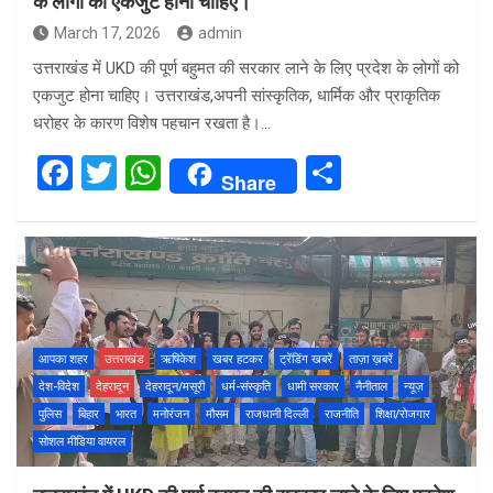
के लोगों को एकजुट होना चाहिए।
March 17, 2026
admin
उत्तराखंड में UKD की पूर्ण बहुमत की सरकार लाने के लिए प्रदेश के लोगों को
एकजुट होना चाहिए। उत्तराखंड,अपनी सांस्कृतिक, धार्मिक और प्राकृतिक
धरोहर के कारण विशेष पहचान रखता है।…
F
T
W
S
Share
a
wi
h
h
ce
tt
at
ar
b
er
s
e
o
A
o
p
आपका शहर
उत्तराखंड
ऋषिकेश
खबर हटकर
ट्रेंडिंग खबरें
ताज़ा ख़बरें
k
p
देश-विदेश
देहरादून
देहरादून/मसूरी
धर्म-संस्कृति
धामी सरकार
नैनीताल
न्यूज़
पुलिस
बिहार
भारत
मनोरंजन
मौसम
राजधानी दिल्ली
राजनीति
शिक्षा/रोजगार
सोशल मीडिया वायरल