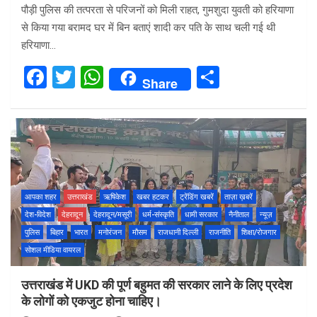
पौड़ी पुलिस की तत्परता से परिजनों को मिली राहत, गुमशुदा युवती को हरियाणा
से किया गया बरामद घर में बिन बताएं शादी कर पति के साथ चली गई थी
हरियाणा…
F
T
W
S
Share
a
wi
h
h
ce
tt
at
ar
b
er
s
e
o
A
o
p
आपका शहर
उत्तराखंड
ऋषिकेश
खबर हटकर
ट्रेंडिंग खबरें
ताज़ा ख़बरें
k
p
देश-विदेश
देहरादून
देहरादून/मसूरी
धर्म-संस्कृति
धामी सरकार
नैनीताल
न्यूज़
पुलिस
बिहार
भारत
मनोरंजन
मौसम
राजधानी दिल्ली
राजनीति
शिक्षा/रोजगार
सोशल मीडिया वायरल
उत्तराखंड में UKD की पूर्ण बहुमत की सरकार लाने के लिए प्रदेश
के लोगों को एकजुट होना चाहिए।