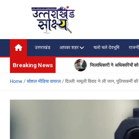
Skip
to
content
Uttarakhand Shakshya
My News Portal
उत्तराखंड
आपका शहर
चलो चले देवभूमि
राजनी
Breaking News
 बढ़ी पर्यटकों की आवाजाही
जिलाधिकारी ने अधिकारियों को दिए मानसून क
Home
सोशल मीडिया वायरल
दिल्ली: मामूली विवाद ने ली जान, पुलिसकर्मी 