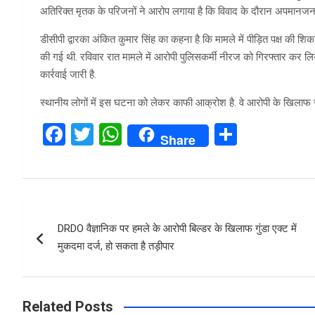
अतिरिक्त मृतक के परिजनों ने आरोप लगाया है कि विवाद के दौरान अपमानजनक
डीसीपी द्वारका अंकित कुमार सिंह का कहना है कि मामले में पीड़ित पक्ष की 
की गई थी. रविवार रात मामले में आरोपी पुलिसकर्मी नीरज को गिरफ्तार कर लिया
कार्रवाई जारी है.
स्थानीय लोगों में इस घटना को लेकर काफी आक्रोश है. वे आरोपी के खिलाफ सख्
F
T
W
S
Share
a
wi
h
h
ce
tt
at
ar
b
er
s
e
Post
o
A
DRDO वैज्ञानिक पर हमले के आरोपी बिल्डर के खिलाफ गुंडा एक्ट में
navigation
o
p
मुकदमा दर्ज, हो सकता है तड़ीपार
k
p
Related Posts