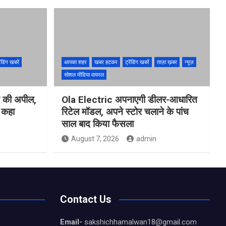
ेंडिंग खबरें
आपका शहर
खबर हटकर
ट्रेंडिंग खबरें
ताज़ा ख़बर
न्यूज़
सोशल मीडिया वायरल
ने की अपील,
Ola Electric अपनाएगी डीलर-आधारित
ो कहा
रिटेल मॉडल, अपने स्टोर चलाने के पांच
साल बाद किया फैसला
August 7, 2026
admin
Contact Us
Email-
sakshichhamalwan18@gmail.com