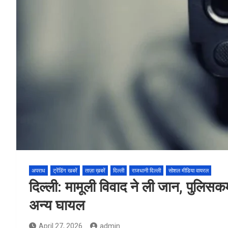
अपराध
ट्रेंडिंग खबरें
ताज़ा ख़बरें
दिल्ली
राजधानी दिल्ली
सोशल मीडिया वायरल
दिल्ली: मामूली विवाद ने ली जान, पुलिसक
अन्य घायल
April 27, 2026
admin