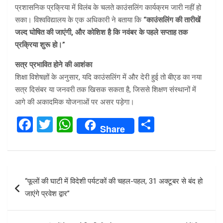
प्रशासनिक प्रक्रिया में विलंब के चलते काउंसलिंग कार्यक्रम जारी नहीं हो
सका। विश्वविद्यालय के एक अधिकारी ने बताया कि
“काउंसलिंग की तारीखें
जल्द घोषित की जाएंगी, और कोशिश है कि नवंबर के पहले सप्ताह तक
प्रक्रिया शुरू हो।”
सत्र प्रभावित होने की आशंका
शिक्षा विशेषज्ञों के अनुसार, यदि काउंसलिंग में और देरी हुई तो बीएड का नया
सत्र दिसंबर या जनवरी तक खिसक सकता है, जिससे शिक्षण संस्थानों में
आगे की अकादमिक योजनाओं पर असर पड़ेगा।
F
T
W
S
Share
a
wi
h
h
ce
tt
at
ar
b
er
s
e
Post
“फूलों की घाटी में विदेशी पर्यटकों की चहल-पहल, 31 अक्टूबर से बंद हो
o
A
navigation
जाएंगे प्रवेश द्वार”
o
p
k
p