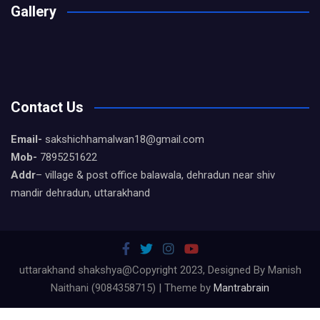
Gallery
Contact Us
Email-
sakshichhamalwan18@gmail.com
Mob-
7895251622
Addr
– village & post office balawala, dehradun near shiv
mandir dehradun, uttarakhand
uttarakhand shakshya@Copyright 2023, Designed By Manish
Naithani (9084358715) | Theme by
Mantrabrain