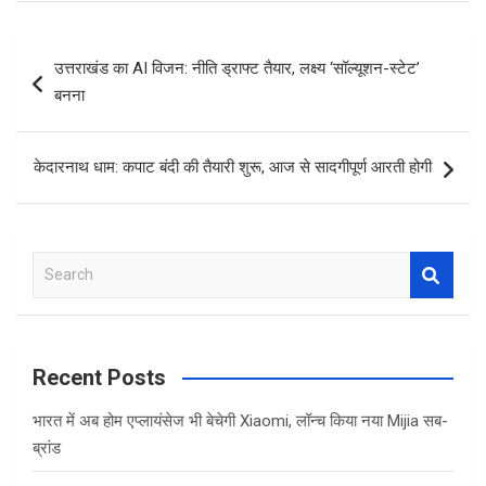
ce
tt
at
ar
b
er
s
e
Post
उत्तराखंड का AI विजन: नीति ड्राफ्ट तैयार, लक्ष्य ‘सॉल्यूशन-स्टेट’
o
A
navigation
बनना
o
p
k
p
केदारनाथ धाम: कपाट बंदी की तैयारी शुरू, आज से सादगीपूर्ण आरती होगी
S
e
a
r
c
Recent Posts
h
भारत में अब होम एप्लायंसेज भी बेचेगी Xiaomi, लॉन्च किया नया Mijia सब-
ब्रांड