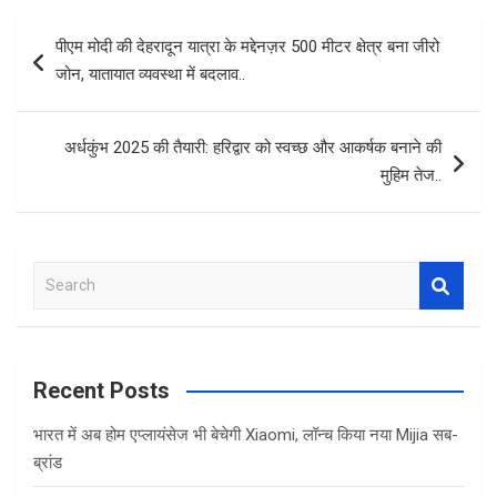
b
er
s
e
Post
पीएम मोदी की देहरादून यात्रा के मद्देनज़र 500 मीटर क्षेत्र बना जीरो
o
A
navigation
जोन, यातायात व्यवस्था में बदलाव..
o
p
k
p
अर्धकुंभ 2025 की तैयारी: हरिद्वार को स्वच्छ और आकर्षक बनाने की
मुहिम तेज..
S
e
a
r
c
Recent Posts
h
भारत में अब होम एप्लायंसेज भी बेचेगी Xiaomi, लॉन्च किया नया Mijia सब-
ब्रांड