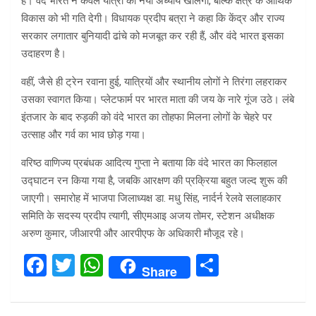
है। वंदे भारत न केवल यात्रा का नया अध्याय खोलेगी, बल्कि क्षेत्र के आर्थिक
विकास को भी गति देगी। विधायक प्रदीप बत्रा ने कहा कि केंद्र और राज्य
सरकार लगातार बुनियादी ढांचे को मजबूत कर रही हैं, और वंदे भारत इसका
उदाहरण है।
वहीं, जैसे ही ट्रेन रवाना हुई, यात्रियों और स्थानीय लोगों ने तिरंगा लहराकर
उसका स्वागत किया। प्लेटफार्म पर भारत माता की जय के नारे गूंज उठे। लंबे
इंतजार के बाद रुड़की को वंदे भारत का तोहफा मिलना लोगों के चेहरे पर
उत्साह और गर्व का भाव छोड़ गया।
वरिष्ठ वाणिज्य प्रबंधक आदित्य गुप्ता ने बताया कि वंदे भारत का फिलहाल
उद्घाटन रन किया गया है, जबकि आरक्षण की प्रक्रिया बहुत जल्द शुरू की
जाएगी। समारोह में भाजपा जिलाध्यक्ष डा. मधु सिंह, नार्दर्न रेलवे सलाहकार
समिति के सदस्य प्रदीप त्यागी, सीएमआइ अजय तोमर, स्टेशन अधीक्षक
अरुण कुमार, जीआरपी और आरपीएफ के अधिकारी मौजूद रहे।
F
T
W
S
Share
a
wi
h
h
ce
tt
at
ar