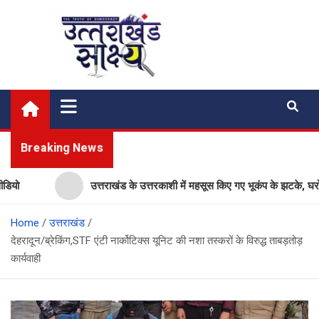
Skip
to
content
Uttarakhand Shakshya
My News Portal
Breaking News
उत्तराखंड के उत्तरकाशी में महसूस किए गए भूकंप के झटके, घरों से ब
Home
उत्तराखंड
देहरादून/ब्रेकिंग,STF एंटी नार्कोटिक्स यूनिट की नशा तस्करों के विरुद्ध ताबड़तोड़
कार्यवाही