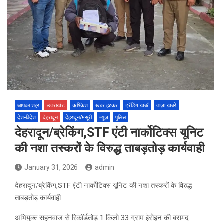
आपका शहर
उत्तराखंड
ऋषिकेश
खबर हटकर
ट्रेंडिंग खबरें
ताज़ा ख़बरें
देश-विदेश
देहरादून
देहरादून/मसूरी
न्यूज़
पुलिस
देहरादून/ब्रेकिंग,STF एंटी नार्कोटिक्स यूनिट
की नशा तस्करों के विरुद्ध ताबड़तोड़ कार्यवाही
January 31, 2026
admin
देहरादून/ब्रेकिंग,STF एंटी नार्कोटिक्स यूनिट की नशा तस्करों के विरुद्ध
ताबड़तोड़ कार्यवाही
अभियुक्त सहनवाज से रिकॉर्डतोड़ 1 किलो 33 ग्राम हेरोइन की बरामद