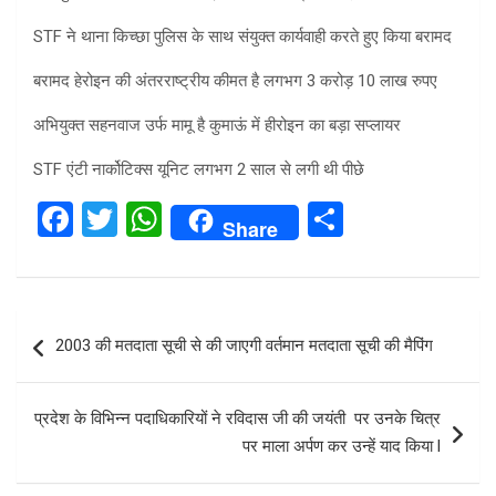
STF ने थाना किच्छा पुलिस के साथ संयुक्त कार्यवाही करते हुए किया बरामद
बरामद हेरोइन की अंतरराष्ट्रीय कीमत है लगभग 3 करोड़ 10 लाख रुपए
अभियुक्त सहनवाज उर्फ मामू है कुमाऊं में हीरोइन का बड़ा सप्लायर
STF एंटी नार्कोटिक्स यूनिट लगभग 2 साल से लगी थी पीछे
F
T
W
S
Share
a
wi
h
h
ce
tt
at
ar
b
er
s
e
Post
2003 की मतदाता सूची से की जाएगी वर्तमान मतदाता सूची की मैपिंग
o
A
navigation
o
p
प्रदेश के विभिन्न पदाधिकारियों ने रविदास जी की जयंती पर उनके चित्र
k
p
पर माला अर्पण कर उन्हें याद किया l