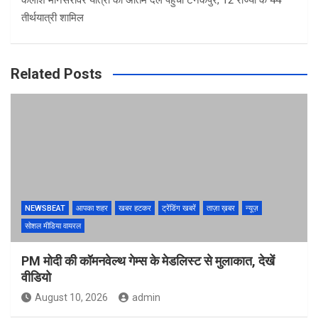
कैलाश मानसरोवर यात्रा का अंतिम दल पहुंचा टनकपुर, 12 राज्यों के 44
तीर्थयात्री शामिल
Related Posts
NEWSBEAT
आपका शहर
खबर हटकर
ट्रेंडिंग खबरें
ताज़ा ख़बर
न्यूज़
सोशल मीडिया वायरल
PM मोदी की कॉमनवेल्थ गेम्स के मेडलिस्ट से मुलाकात, देखें
वीडियो
August 10, 2026
admin