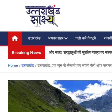
Skip
to
content
Uttarakhand Shakshya
My News Portal
उत्तराखंड
आपका शहर
चलो चले देवभूमि
राजनी
Breaking News
ा और यातायात व्यवस्था होगी और सख्त, श्रद्धालुओं की सुरक्षित यात्रा पर सरकार का विशेष
Home
उत्तराखंड
उत्तराखंड: एक जून से सैलानी कर सकेंगे वैली ऑफ फ्लावर क