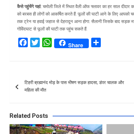
कैसे पहुंचेंगे यहां:
चमोली जिले में स्थित वैली ऑफ फ्लावर का हर साल दीदार करने के
को बरबस ही लोगों को आकर्षित करते हैं. फूलों की घाटी आने के लिए आपको 
तक ट्रेन या हवाई जहाज से देहरादून आना होगा. सैलानी जिसके बाद सड़क मा
गोविंदघाट से फूलों की घाटी तक पहुंच सकते हैं.
F
T
W
S
Share
a
wi
h
h
ce
tt
at
ar
b
er
s
e
Post
o
A
टिहरी ब्रह्मानंद मोड़ के पास भीषण सड़क हादसा, डंपर चालक और
navigation
o
p
महिला की मौत
k
p
Related Posts