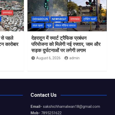
उत्तराखंड
DEHARDUN
NEWSBEAT
उत्तराखंड
ट्रेंडिंग खबरें
ताज़ा ख़बर
न्यूज़
सोशल मीडिया वायरल
 से पहले
देहरादून में स्मार्ट ट्रैफिक प्रबंधन
यटन कारोबार
परियोजना को मिलेगी नई रफ्तार, जाम और
सड़क दुर्घटनाओं पर लगेगी लगाम
August 6, 2026
admin
Contact Us
Email-
sakshichhamalwan18@gmail.com
Mob-
7895251622