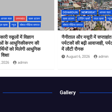
DEHARDUN
NEWSBEAT
आपका शहर
आपका शहर
उत्तराखंड
खबर हटकर
खबर हटकर
ट्रेंडिंग खबरें
ताज़ा ख़बर
न्यूज़
ज़ा ख़बर
न्यूज़
सोशल मीडिया वायरल
सोशल मीडिया वायरल
ारी स्कूलों में विज्ञान
नैनीताल और मसूरी में सप्ताहांत
ाओं के आधुनिकीकरण की
पर्यटकों की बढ़ी आवाजाही, पर्
यार्थियों को मिलेगी आधुनिक
में लौटी रौनक
शिक्षा
August 6, 2026
admin
, 2026
admin
Gallery