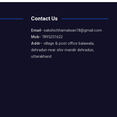
Contact Us
Email-
sakshichhamalwan18@gmail.com
Mob-
7895251622
Addr
– village & post office balawala,
dehradun near shiv mandir dehradun,
uttarakhand