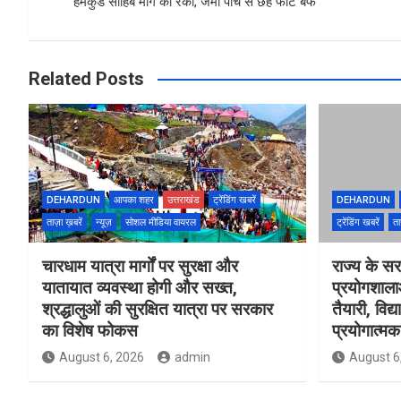
o
p
हेमकुंड साहिब मार्ग की रेकी, जमी पांच से छह फीट बर्फ
k
p
Related Posts
DEHARDUN
आपका शहर
उत्तराखंड
ट्रेंडिंग खबरें
DEHARDUN
ताज़ा ख़बरें
न्यूज़
सोशल मीडिया वायरल
ट्रेंडिंग खबरें
ता
चारधाम यात्रा मार्गों पर सुरक्षा और
राज्य के सरक
यातायात व्यवस्था होगी और सख्त,
प्रयोगशाल
श्रद्धालुओं की सुरक्षित यात्रा पर सरकार
तैयारी, विद्
का विशेष फोकस
प्रयोगात्मक 
August 6, 2026
admin
August 6