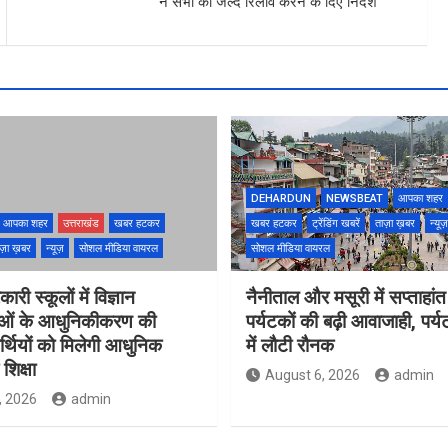
ने सभी को जल्द रिलीव करने के दिए निर्देश
DEHARDUN
NEWSBEAT
आपका शहर
आपका शहर
उत्तराखंड
खबर हटकर
खबर हटकर
ट्रेंडिंग खबरें
ताज़ा ख़बर
न्यूज़
ज़ा ख़बर
न्यूज़
सोशल मीडिया वायरल
सोशल मीडिया वायरल
ारी स्कूलों में विज्ञान
नैनीताल और मसूरी में सप्ताहांत
ाओं के आधुनिकीकरण की
पर्यटकों की बढ़ी आवाजाही, पर्
यार्थियों को मिलेगी आधुनिक
में लौटी रौनक
शिक्षा
August 6, 2026
admin
, 2026
admin