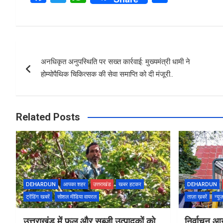
a
wi
h
h
ce
tt
at
ar
b
er
s
e
Post
o
A
अनधिकृत अनुपस्थिति पर सख्त कार्रवाई: मुख्यमंत्री धामी ने
navigation
o
p
होम्योपैथिक चिकित्सक की सेवा समाप्ति को दी मंजूरी..
k
p
Related Posts
DEHARDUN
आपका शहर
उत्तराखंड
खबर हटकर
DEHARDUN
ट्रेंडिंग खबरें
सोशल मीडिया वायरल
ताज़ा ख़बरें
न्यू
उत्तराखंड में फल और सब्जी उत्पादकों को
निर्वाचन आय