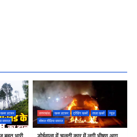
खबर हटकर
उत्तराखंड
खबर हटकर
ट्रेंडिंग खबरें
ताज़ा ख़बरें
न्यूज़
या वायरल
सोशल मीडिया वायरल
ज बहुत भारी
डोईवाला में चलती कार में लगी भीषण आग,