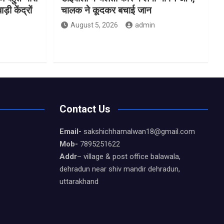
़ी केंद्रों
चालक ने कूदकर बचाई जान
August 5, 2026
admin
Contact Us
Email-
sakshichhamalwan18@gmail.com
Mob-
7895251622
Addr
– village & post office balawala,
dehradun near shiv mandir dehradun,
uttarakhand