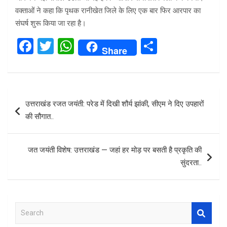
वक्ताओं ने कहा कि पृथक रानीखेत जिले के लिए एक बार फिर आरपार का
संघर्ष शुरू किया जा रहा है।
F
T
W
S
Share
a
wi
h
h
ce
tt
at
ar
b
er
s
e
Post
उत्तराखंड रजत जयंती: परेड में दिखी शौर्य झांकी, सीएम ने दिए उपहारों
o
A
navigation
की सौगात..
o
p
k
p
जत जयंती विशेष: उत्तराखंड — जहां हर मोड़ पर बसती है प्रकृति की
सुंदरता..
S
e