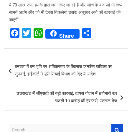
ये 70 लाख रुपए इनके द्वारा जमा किए जा रहे हैं और जांच के बाद जो भी तथ्य
सामने आएंगे और जो भी टैक्स निकलेगा उसके अनुसार आगे की कार्रवाई की
जाएगी.
F
T
W
S
Share
a
wi
h
h
ce
tt
at
ar
b
er
s
e
Post
बनबसा में वन भूमि पर अतिक्रमण के खिलाफ जनहित याचिका पर
o
A
navigation
सुनवाई, हाईकोर्ट ने यूपी सिंचाई विभाग को दिए ये आदेश
o
p
k
p
उत्तराखंड में जीएसटी की बड़ी कार्रवाई, टायर्स गोदाम में छापेमारी कर
पकड़ी 10 करोड़ की हेराफेरी, पड़ताल तेज
S