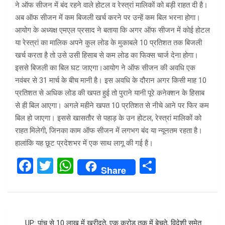
ने ऑफ सीजन में बंद रहने वाले होटल व रेस्त्रां मालिकों को बड़ी राहत दी है।
अब ऑफ सीजन में कम बिजली खर्च करने पर उन्हें कम बिल भरना होगा।
आयोग के अध्यक्ष एमएल प्रसाद ने बताया कि अगर ऑफ सीजन में कोई होटल
या रेस्त्रां का मालिक अपने कुल लोड के मुकाबले 10 प्रतिशत तक बिजली
खर्च करता है तो उसे उसी हिसाब से कम लोड का फिक्स चार्ज देना होगा।
इससे बिजली का बिल घट जाएगा।आयोग ने ऑफ सीजन की अवधि एक
नवंबर से 31 मार्च के बीच मानी है। इस अवधि के दौरान अगर किसी माह 10
प्रतिशत से अधिक लोड की खपत हुई तो पुराने यानी पूरे कनेक्शन के हिसाब
से ही बिल आएगा। अगले महीने खपत 10 प्रतिशत से नीचे आने पर फिर कम
बिल हो जाएगा। इससे खासतौर से पहाड़ के उन होटल, रेस्त्रां मालिकों को
राहत मिलेगी, जिनका काम ऑफ सीजन में लगभग बंद या न्यूनतम रहता है।
हालांकि यह छूट प्रदेशभर में एक साथ लागू की गई है।
F
T
W
S
Share
a
wi
h
h
ce
tt
at
ar
b
er
s
e
Post
UP: पांच से 10 लाख में खरीदते, एक करोड़ तक में बेचते, विदेशी समेत