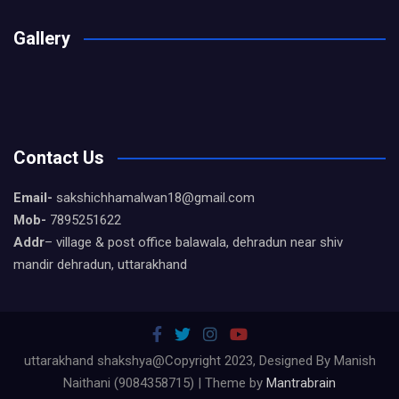
Gallery
Contact Us
Email-
sakshichhamalwan18@gmail.com
Mob-
7895251622
Addr
– village & post office balawala, dehradun near shiv
mandir dehradun, uttarakhand
uttarakhand shakshya@Copyright 2023, Designed By Manish
Naithani (9084358715) | Theme by
Mantrabrain