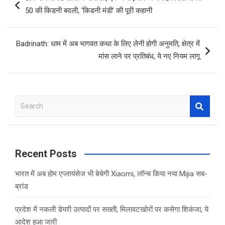
o
A
navigation
50 की किडनी बदली, ‘किडनी मंडी’ की पूरी कहानी
o
p
k
p
Badrinath: धाम में अब भागवत कथा के लिए लेनी होगी अनुमति, क्षेत्र में
मांस लाने पर प्रतिबंध, ये नए नियम लागू
S
e
a
r
c
Recent Posts
h
भारत में अब होम एप्लायंसेज भी बेचेगी Xiaomi, लॉन्च किया नया Mijia सब-
ब्रांड
प्रदेश में नकली डेयरी उत्पादों पर सख्ती, मिलावटखोरों पर कसेगा शिकंजा, ये
आदेश हुआ जारी