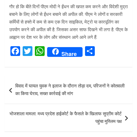
गौर हो कि बीते दिनों पीएम मोदी ने ईंधन की खपत कम करने और विदेशी मुद्रा
बचाने के लिए लोगों से ईंधन बचाने की अपील की. पीएम ने लोगों व सरकारी
कर्मियों से हफ्ते में कम से कम एक दिन साइकिल, मेट्रो या कारपूलिंग का
उपयोग करने की अपील की है. जिसका असर साफ दिखने भी लगा है. पीएम के
आह्वान पर देश भर के लोग और संस्थान आगे आने लगे हैं.
F
T
W
S
Share
a
wi
h
h
ce
tt
at
ar
b
er
s
e
Post
विवाद में घायल युवक ने इलाज के दौरान तोड़ा दम, परिजनों ने कोतवाली
o
A
navigation
का किया घेराव, सख्त कार्रवाई की मांग
o
p
k
p
भोजशाला मामला: मध्य प्रदेश हाईकोर्ट के फैसले के खिलाफ सुप्रीम कोर्ट
पहुंचा मुस्लिम पक्ष