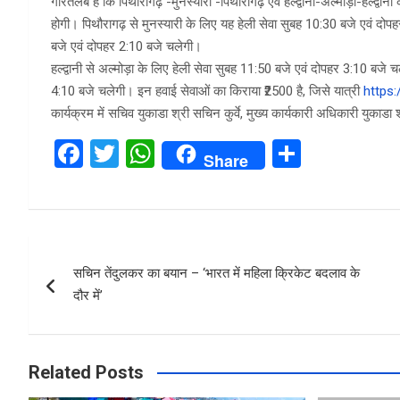
गौरतलब है कि पिथौरागढ़ -मुनस्यारी -पिथौरागढ़ एवं हल्द्वानी-अल्मोड़ा-हल्द्वान
होगी। पिथौरागढ़ से मुनस्यारी के लिए यह हेली सेवा सुबह 10:30 बजे एवं दोप
बजे एवं दोपहर 2:10 बजे चलेगी।
हल्द्वानी से अल्मोड़ा के लिए हेली सेवा सुबह 11:50 बजे एवं दोपहर 3:10 बजे 
4:10 बजे चलेगी। इन हवाई सेवाओं का किराया ₹2500 है, जिसे यात्री
https:
कार्यक्रम में सचिव युकाडा श्री सचिन कुर्वे, मुख्य कार्यकारी अधिकारी युका
F
T
W
S
Share
a
wi
h
h
ce
tt
at
ar
b
er
s
e
Post
o
A
सचिन तेंदुलकर का बयान – ‘भारत में महिला क्रिकेट बदलाव के
navigation
o
p
दौर में’
k
p
Related Posts