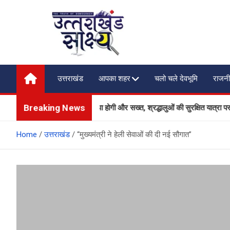
Skip
to
content
Uttarakhand Shakshya
My News Portal
उत्तराखंड
आपका शहर
चलो चले देवभूमि
राजनी
Breaking News
ं पर सुरक्षा और यातायात व्यवस्था होगी और सख्त, श्रद्धालुओं की सुरक्षित यात्रा पर सरक
Home
उत्तराखंड
“मुख्यमंत्री ने हेली सेवाओं की दी नई सौगात”