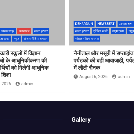
DEHARDUN
NEWSBEAT
आपका शहर
आपका शहर
उत्तराखंड
खबर हटकर
खबर हटकर
ट्रेंडिंग खबरें
ताज़ा ख़बर
न्यूज़
ज़ा ख़बर
न्यूज़
सोशल मीडिया वायरल
सोशल मीडिया वायरल
ारी स्कूलों में विज्ञान
नैनीताल और मसूरी में सप्ताहांत
ाओं के आधुनिकीकरण की
पर्यटकों की बढ़ी आवाजाही, पर्
यार्थियों को मिलेगी आधुनिक
में लौटी रौनक
शिक्षा
August 6, 2026
admin
, 2026
admin
Gallery