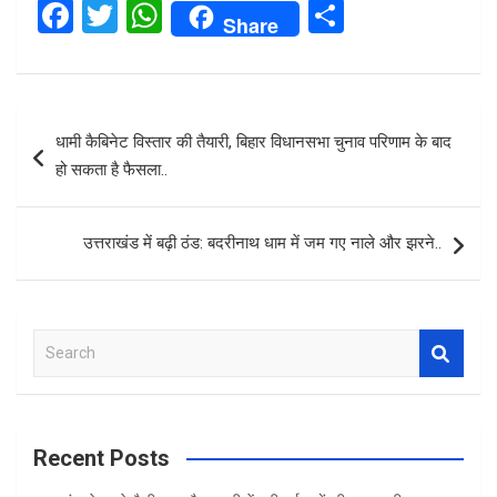
F
T
W
S
Share
a
wi
h
h
ce
tt
at
ar
b
er
s
e
Post
धामी कैबिनेट विस्तार की तैयारी, बिहार विधानसभा चुनाव परिणाम के बाद
o
A
navigation
हो सकता है फैसला..
o
p
k
p
उत्तराखंड में बढ़ी ठंड: बदरीनाथ धाम में जम गए नाले और झरने..
S
e
a
r
c
Recent Posts
h