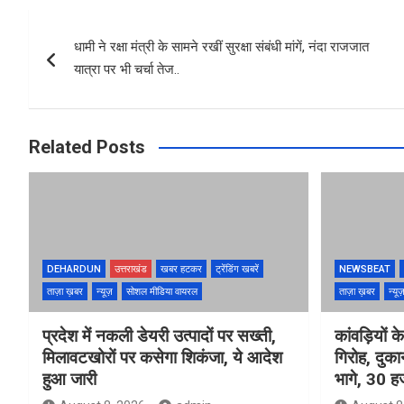
b
er
s
e
Post
o
A
धामी ने रक्षा मंत्री के सामने रखीं सुरक्षा संबंधी मांगें, नंदा राजजात
navigation
o
p
यात्रा पर भी चर्चा तेज..
k
p
Related Posts
DEHARDUN
उत्तराखंड
खबर हटकर
ट्रेंडिंग खबरें
NEWSBEAT
ताज़ा ख़बर
न्यूज़
सोशल मीडिया वायरल
ताज़ा ख़बर
न्यू
प्रदेश में नकली डेयरी उत्पादों पर सख्ती,
कांवड़ियों 
मिलावटखोरों पर कसेगा शिकंजा, ये आदेश
गिरोह, दुक
हुआ जारी
भागे, 30 ह