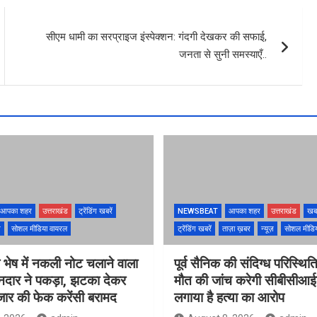
सीएम धामी का सरप्राइज इंस्पेक्शन: गंदगी देखकर की सफाई,
जनता से सुनी समस्याएँ..
आपका शहर
उत्तराखंड
ट्रेंडिंग खबरें
NEWSBEAT
आपका शहर
उत्तराखंड
खब
ज़
सोशल मीडिया वायरल
ट्रेंडिंग खबरें
ताज़ा ख़बर
न्यूज़
सोशल मीडि
के भेष में नकली नोट चलाने वाला
पूर्व सैनिक की संदिग्ध परिस्थितिय
ानदार ने पकड़ा, झटका देकर
मौत की जांच करेगी सीबीसीआईड
जार की फेक करेंसी बरामद
लगाया है हत्या का आरोप