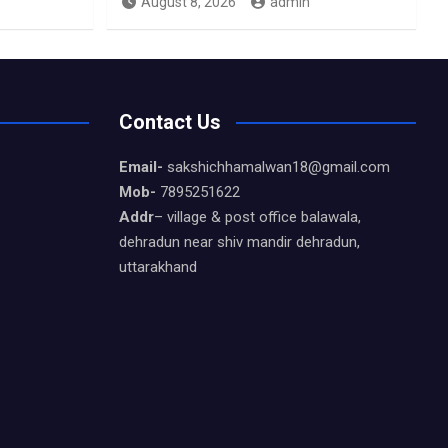
August 8, 2026
admin
Contact Us
Email-
sakshichhamalwan18@gmail.com
Mob-
7895251622
Addr
– village & post office balawala,
dehradun near shiv mandir dehradun,
uttarakhand