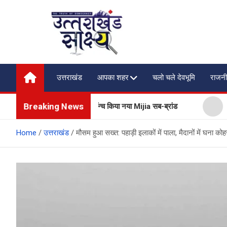
Skip
to
content
Uttarakhand Shakshya
My News Portal
उत्तराखंड
आपका शहर
चलो चले देवभूमि
राजनी
Breaking News
सेज भी बेचेगी Xiaomi, लॉन्च किया नया Mijia सब-ब्रांड
प्रदेश में 
Home
उत्तराखंड
मौसम हुआ सख्त: पहाड़ी इलाकों में पाला, मैदानों में घना कोह