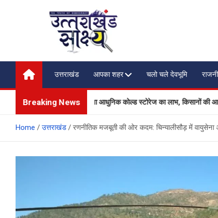
Skip
to
content
Uttarakhand Shakshya
My News Portal
उत्तराखंड
आपका शहर
चलो चले देवभूमि
राजनी
Breaking News
 उत्पादकों को मिलेगा आधुनिक कोल्ड स्टोरेज का लाभ, किसानों की आय बढ़ाने की दिशा मे
Home
उत्तराखंड
रणनीतिक मजबूती की ओर कदम: चिन्यालीसौड़ में वायुसेना 