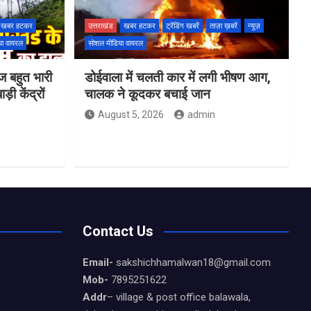
खबर हटकर
उत्तराखंड
खबर हटकर
ट्रेंडिंग खबरें
ताज़ा ख़बरें
न्यूज़
या वायरल
सोशल मीडिया वायरल
ज बहुत भारी
डोईवाला में चलती कार में लगी भीषण आग,
़ी केंद्रों
चालक ने कूदकर बचाई जान
August 5, 2026
admin
Contact Us
Email-
sakshichhamalwan18@gmail.com
Mob-
7895251622
Addr
– village & post office balawala,