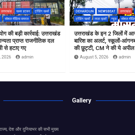
उत्तराखंड
खबर हटकर
ट्रेंडिंग खबरें
DEHARDUN
NEWSBEAT
उत्तराखंड
ज़
सोशल मीडिया वायरल
ट्रेंडिंग खबरें
ताज़ा ख़बरें
न्यूज़
सोशल मीडि
ोग की बड़ी कार्रवाई: उत्तराखंड
उत्तराखंड के इन 2 जिलों में आ
मान्यता प्राप्त राजनीतिक दल
बारिश का अलर्ट, स्कूलों-आंगनबाड
ची से हटाए गए
की छुट्टी, CM ने की ये अपील
, 2026
admin
August 5, 2026
admin
Gallery
य राज्य, देश और दुनियाभर की सभी मुख्य