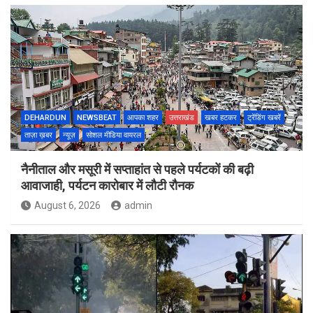
DEHARDUN
NEWSBEAT
आपका शहर
उत्तराखंड
खबर हटकर
ट्रेंडिंग खबरें
ताज़ा ख़बर
न्यूज़
सोशल मीडिया वायरल
नैनीताल और मसूरी में सप्ताहांत से पहले पर्यटकों की बढ़ी
आवाजाही, पर्यटन कारोबार में लौटी रौनक
August 6, 2026
admin