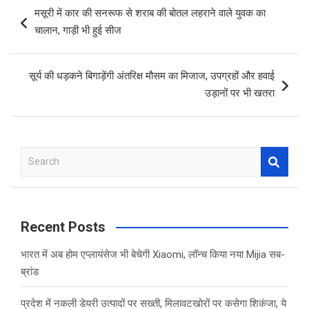
b
er
s
e
Post
मसूरी में कार की सनरूफ से शराब की बोतल लहराने वाले युवक का
o
A
navigation
चालान, गाड़ी भी हुई सीज
o
p
k
p
सूर्य की धड़कने बिगाड़ेंगी अंतरिक्ष मौसम का मिजाज, उपग्रहों और हवाई
उड़ानों पर भी खतरा
S
e
a
r
c
Recent Posts
h
भारत में अब होम एप्लायंसेज भी बेचेगी Xiaomi, लॉन्च किया नया Mijia सब-
ब्रांड
प्रदेश में नकली डेयरी उत्पादों पर सख्ती, मिलावटखोरों पर कसेगा शिकंजा, ये