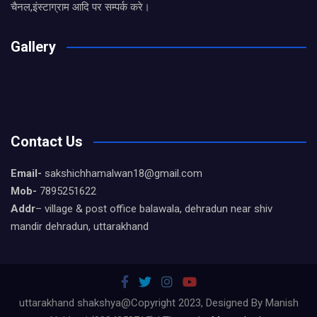
चैनल,इंस्टाग्राम आदि पर सम्पर्क करे।
Gallery
Contact Us
Email-
sakshichhamalwan18@gmail.com
Mob-
7895251622
Addr
– village & post office balawala, dehradun near shiv
mandir dehradun, uttarakhand
uttarakhand shakshya@Copyright 2023, Designed By Manish