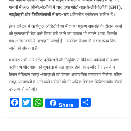
और फार्माकोलॉजी में पांच–पांच
,
माइक्रोबायोलॉजी व आर्थोपेडिक्स में नौ–नौ
,
गायनी में आठ
,
ऑप्थैल्मोलॉजी में चार
, तथा
ओटो-राइनो-लेरिंगोलॉजी (ENT),
साइकेट्री और फिजियोलॉजी में छह–छह
असिस्टेंट प्रोफेसर शामिल हैं।
इधर हरिद्वार में ऋषिकुल ऑडिटोरियम में शपथ ग्रहण समारोह के दौरान बच्चों
को एक्सपायरी डेट वाले चिप्स बांटे जाने का मामला भी सामने आया, जिसके
बाद अभिभावकों ने नाराज़गी जताई है। संबंधित विभाग से जवाब तलब किए
जाने की संभावना है।
चयनित सभी असिस्टेंट प्रोफेसरों की नियुक्ति से मेडिकल कॉलेजों में शिक्षण,
प्रशिक्षण और शोध की गुणवत्ता में बड़ा सुधार होने की उम्मीद है। इससे न
केवल मेडिकल छात्र–छात्राओं को बेहतर अकादमिक वातावरण मिलेगा, बल्कि
संबद्ध अस्पतालों में आने वाले मरीजों को भी अधिक विशेषज्ञ चिकित्सकीय सेवाएँ
उपलब्ध हो सकेंगी।
F
T
W
S
Share
a
wi
h
h
ce
tt
at
ar
b
er
s
e
Post