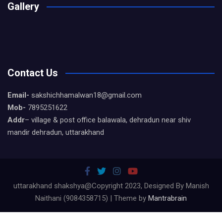
Gallery
Contact Us
Email-
sakshichhamalwan18@gmail.com
Mob-
7895251622
Addr
– village & post office balawala, dehradun near shiv
mandir dehradun, uttarakhand
uttarakhand shakshya@Copyright 2023, Designed By Manish
Naithani (9084358715) | Theme by
Mantrabrain