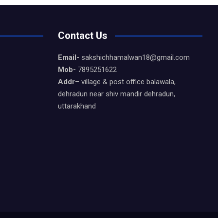
Contact Us
Email-
sakshichhamalwan18@gmail.com
Mob-
7895251622
Addr
– village & post office balawala,
dehradun near shiv mandir dehradun,
uttarakhand