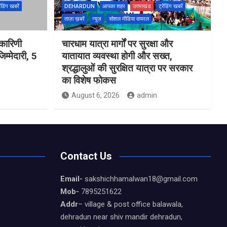
ेंडिंग खबरें
DEHARDUN
आपका शहर
उत्तराखंड
ट्रेंडिंग खबरें
ताज़ा ख़बरें
न्यूज़
सोशल मीडिया वायरल
यकारिणी
चारधाम यात्रा मार्गों पर सुरक्षा और
म्मेदारी, 5
यातायात व्यवस्था होगी और सख्त,
श्रद्धालुओं की सुरक्षित यात्रा पर सरकार
का विशेष फोकस
August 6, 2026
admin
Contact Us
Email-
sakshichhamalwan18@gmail.com
Mob-
7895251622
Addr
– village & post office balawala,
dehradun near shiv mandir dehradun,