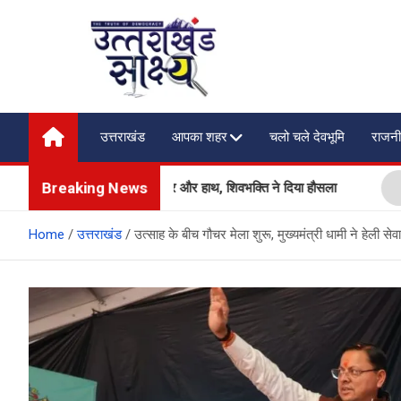
Skip
to
content
Uttarakhand Shakshya
My News Portal
उत्तराखंड
आपका शहर
चलो चले देवभूमि
राजनी
Breaking News
ऐसा भी, हादसे में गंवाया पैर और हाथ, शिवभक्ति ने दिया हौसला
कानू
Home
उत्तराखंड
उत्साह के बीच गौचर मेला शुरू, मुख्यमंत्री धामी ने हेली सेव