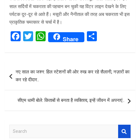
साल सर्दियों में चकराता की पहचान बन चुकी यह विंटर लाइन देखने के लिए
पर्यटक दूर-दूर से आते हैं। मसूरी और नैनीताल की तरह अब चकराता भी इस
प्राकृतिक चमत्कार से चर्चा में है।
F
T
W
S
Share
a
wi
h
h
ce
tt
at
ar
b
er
s
e
Post
नए साल का जश्न: हिल स्टेशनों की ओर रुख कर रहे सैलानी, नज़ारों का
o
A
navigation
कर रहे दीदार..
o
p
k
p
सीएम धामी बोले: किताबों से बनता है व्यक्तित्व, इन्हें जीवन में अपनाएं..
S
e