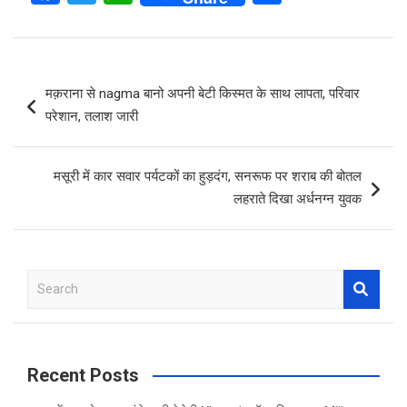
a
wi
h
h
ce
tt
at
ar
b
er
s
e
Post
मक़राना से nagma बानो अपनी बेटी किस्मत के साथ लापता, परिवार
o
A
navigation
परेशान, तलाश जारी
o
p
k
p
मसूरी में कार सवार पर्यटकों का हुड़दंग, सनरूफ पर शराब की बोतल
लहराते दिखा अर्धनग्न युवक
S
e
a
r
c
Recent Posts
h