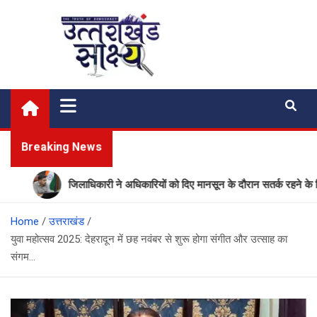
Skip
to
content
Uttarakhand Shakshya
My News Portal
Breaking News
जिलाधिकारी ने अधिकारियों को दिए मानसून के दौरान सतर्क रहने के निर्देश
Home
उत्तराखंड
युवा महोत्सव 2025: देहरादून में छह नवंबर से शुरू होगा संगीत और उत्साह का
संगम…