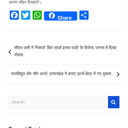
अपना जौहर दिखाएंगे।
F
T
W
S
Share
a
wi
h
h
ce
tt
at
ar
b
er
s
e
Post
सीएम धामी ने निकाले ‘बिल लाओ इनाम पाओ’ के विजेता, जनता में दिखा
o
A
navigation
रोमांच..
o
p
k
p
जलविद्युत और सौर ऊर्जा: उत्तराखंड ने बनाए ऊर्जा क्षेत्र में नए मुकाम…
S
e
a
r