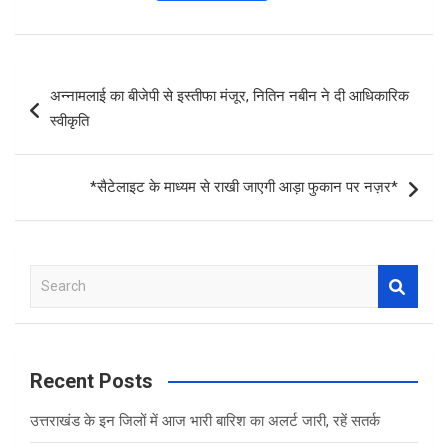
a
wi
h
h
ce
tt
at
ar
b
er
s
e
Post
अन्नामलाई का बीजेपी से इस्तीफा मंजूर, नितिन नबीन ने दी आधिकारिक
o
A
navigation
स्वीकृति
o
p
k
p
*सैटेलाइट के माध्यम से राखी जाएगी आड़ा फुकान पर नज़र*
S
e
a
r
c
Recent Posts
h
उत्तराखंड के इन जिलों में आज भारी बारिश का अलर्ट जारी, रहें सतर्क