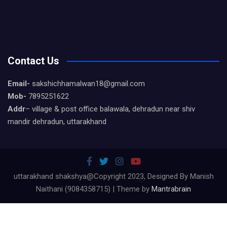
Contact Us
Email-
sakshichhamalwan18@gmail.com
Mob-
7895251622
Addr
– village & post office balawala, dehradun near shiv
mandir dehradun, uttarakhand
uttarakhand shakshya@Copyright 2023, Designed By Manish
Naithani (9084358715) | Theme by
Mantrabrain