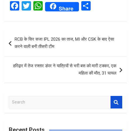
F
T
W
S
Share
a
wi
h
h
ce
tt
at
ar
b
er
s
e
Post
RCB के सिर सजा IPL 2026 का ताज, MI और CSK के बाद ऐसा
o
A
navigation
करने वाली बनी तीसरी टीम
o
p
k
p
हरिद्वार में तेज रफ्तार डंपर ने यात्रियों से भरी बस को मारी टक्कर, एक
महिला की मौत, 31 घायल
S
e
a
r
c
Recent Posts