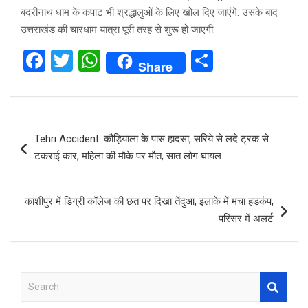
बदरीनाथ धाम के कपाट भी श्रद्धालुओं के लिए खोल दिए जाएंगे. उसके बाद
उत्तराखंड की चारधाम यात्रा पूरी तरह से शुरू हो जाएगी.
F
T
W
S
Share
a
wi
h
h
ce
tt
at
ar
b
er
s
e
Post
Tehri Accident: कौड़ियाला के पास हादसा, सरिये से लदे ट्रक से
o
A
navigation
टकराई कार, महिला की मौके पर मौत, सात लोग घायल
o
p
k
p
काशीपुर में डिग्री कॉलेज की छत पर दिखा तेंदुआ, इलाके में मचा हड़कंप,
परिसर में अलर्ट
S
e