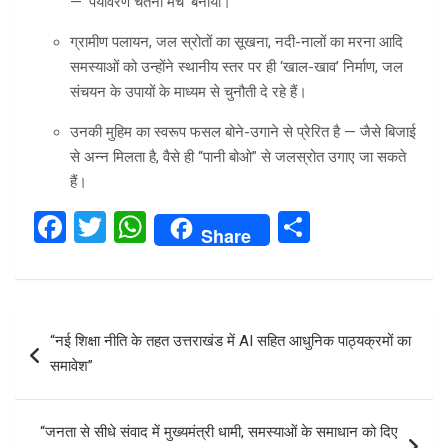
— ‘पर्यावरण चेतना मंच’ बनाया।
ग्रामीण पलायन, जल स्रोतों का सूखना, नदी-नालों का मरना आदि
समस्याओं को उन्होंने स्थानीय स्तर पर ही ‘खाल-खाव’ निर्माण, जल
संचयन के उपायों के माध्यम से चुनौती दे रहे हैं।
उनकी मुहिम का स्वरूप फसल बोने-उगाने से प्रेरित है — जैसे बिजाई
से अन्न मिलता है, वैसे ही “पानी बोओ” से जलस्रोत उगाए जा सकते
हैं।
F
T
W
S
Share
a
wi
h
h
ce
tt
at
ar
b
er
s
e
Post
“नई शिक्षा नीति के तहत उत्तराखंड में AI सहित आधुनिक पाठ्यक्रमों का
o
A
navigation
समावेश”
o
p
k
p
“जनता से सीधे संवाद में मुख्यमंत्री धामी, समस्याओं के समाधान को दिए