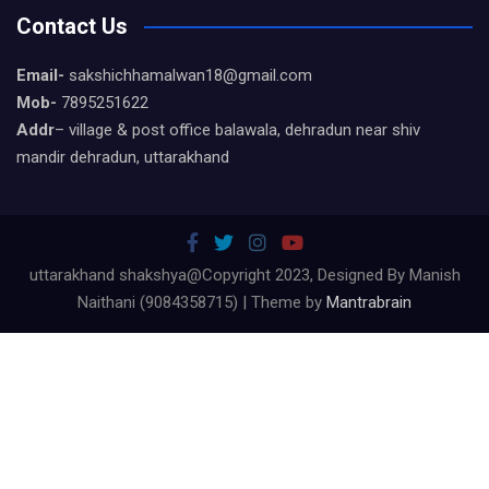
Contact Us
Email-
sakshichhamalwan18@gmail.com
Mob-
7895251622
Addr
– village & post office balawala, dehradun near shiv
mandir dehradun, uttarakhand
uttarakhand shakshya@Copyright 2023, Designed By Manish
Naithani (9084358715) | Theme by
Mantrabrain