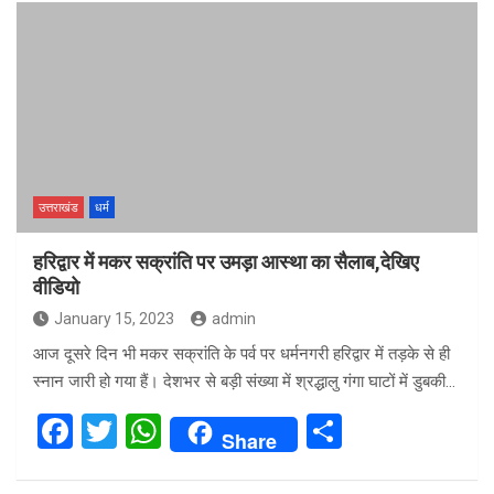
ce
tt
at
ar
b
er
s
e
o
A
o
p
k
p
उत्तराखंड
धर्म
हरिद्वार में मकर सक्रांति पर उमड़ा आस्था का सैलाब,देखिए
वीडियो
January 15, 2023
admin
आज दूसरे दिन भी मकर सक्रांति के पर्व पर धर्मनगरी हरिद्वार में तड़के से ही
स्नान जारी हो गया हैं। देशभर से बड़ी संख्या में श्रद्धालु गंगा घाटों में डुबकी…
F
T
W
S
Share
a
wi
h
h