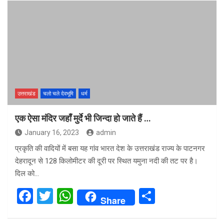
ce
tt
at
ar
b
er
s
e
o
A
o
p
k
p
उत्तराखंड
चलो चले देवभूमि
धर्म
एक ऐसा मंदिर जहाँ मुर्दे भी जिन्दा हो जाते हैं …
January 16, 2023
admin
प्रकृति की वादियों में बसा यह गांव भारत देश के उत्तराखंड राज्य के पाटनगर
देहरादून से 128 किलोमीटर की दूरी पर स्थित यमुना नदी की तट पर है।
दिल को…
F
T
W
S
Share
a
wi
h
h