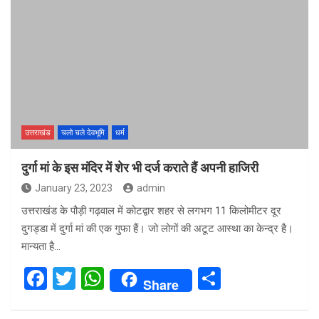
ce
tt
at
ar
b
er
s
e
o
A
o
p
k
p
उत्तराखंड
चलो चले देवभूमि
धर्म
दुर्गा मां के इस मंदिर में शेर भी दर्ज कराते हैं अपनी हाजिरी
January 23, 2023
admin
उत्तराखंड के पौड़ी गढ़वाल में कोटद्वार शहर से लगभग 11 किलोमीटर दूर
दुगड्डा में दुर्गा मां की एक गुफा हैं। जो लोगों की अटूट आस्था का केन्द्र है।
मान्यता है…
F
T
W
S
Share
a
wi
h
h