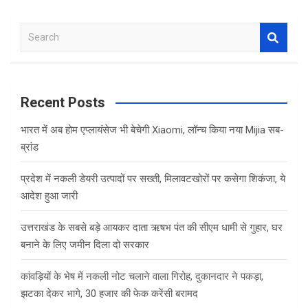
ce
tt
at
ar
b
er
s
e
S
o
A
e
o
p
a
r
k
p
c
Recent Posts
h
भारत में अब होम एप्लायंसेज भी बेचेगी Xiaomi, लॉन्च किया नया Mijia सब-
ब्रांड
प्रदेश में नकली डेयरी उत्पादों पर सख्ती, मिलावटखोरों पर कसेगा शिकंजा, ये
आदेश हुआ जारी
उत्तराखंड के सबसे बड़े आयकर दाता ऋषभ पंत की सीएम धामी से गुहार, घर
बनाने के लिए जमीन दिला दो सरकार
कांवड़ियों के भेष में नकली नोट चलाने वाला गिरोह, दुकानदार ने पकड़ा,
झटका देकर भागे, 30 हजार की फेक करेंसी बरामद