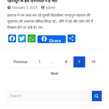
देहरादून के इस अस्पताल में हैं भर्ती
February 3, 2024
admin
हाथरस में राम कथा कर रहे तुलसी पीठाधीश्वर जगद्गुरु महाराज की
शुक्रवार को अचानक तबियत बिगड़ गई। सीने में दर्द और सांस लेने में
दिक्कत होने पर उन्हें देर रात…
F
T
W
S
Share
a
wi
h
h
ce
tt
at
ar
Posts
b
er
s
e
Previous
1
…
8
9
10
pagination
o
A
Next
o
p
k
p
S
e
a