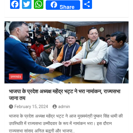
F
T
W
S
Share
a
wi
h
h
ce
tt
at
ar
b
er
s
e
o
A
o
p
k
p
उत्तराखंड
भाजपा के प्रदेश अध्यक्ष महेंद्र भट्ट ने भरा नामांकन, राज्यसभा
जाना तय
February 15, 2024
admin
भाजपा के प्रदेश अध्यक्ष महेंद्र भट्ट ने आज मुख्यमंत्री पुष्कर सिंह धामी की
उपस्थिति में राज्यसभा उम्मीदवार के रूप में नामांकन भरा। इस दौरान
राज्यसभा सांसद अनिल बलूनी और भाजपा…