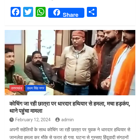
F
T
W
S
Share
a
wi
h
h
ce
tt
at
ar
b
er
s
e
o
A
o
p
k
p
उत्तराखंड
उधम सिंह नगर
कोचिंग जा रही छात्रा पर धारदार हथियार से हमला, मचा हड़कंप,
थाने पहुंचा मामला
February 12, 2024
admin
अपनी सहेलियों के साथ कोचिंग जा रही छात्रा पर युवक ने धारदार हथियार से
जानलेवा हमला कर मौके से फरार हो गया. घटना से गुस्साए हिंदूवादी संगठनों