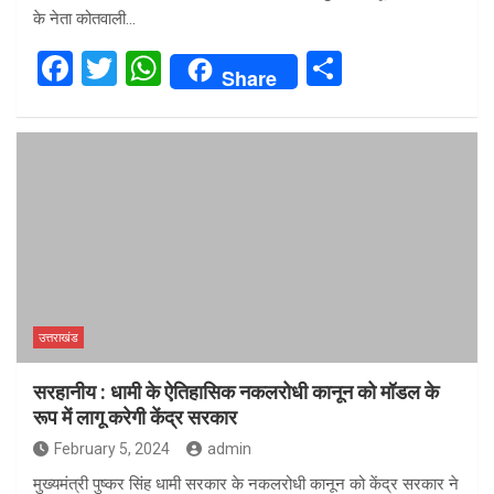
के नेता कोतवाली…
F
T
W
S
Share
a
wi
h
h
ce
tt
at
ar
b
er
s
e
o
A
o
p
k
p
उत्तराखंड
सरहानीय : धामी के ऐतिहासिक नकलरोधी कानून को मॉडल के
रूप में लागू करेगी केंद्र सरकार
February 5, 2024
admin
मुख्यमंत्री पुष्कर सिंह धामी सरकार के नकलरोधी कानून को केंद्र सरकार ने