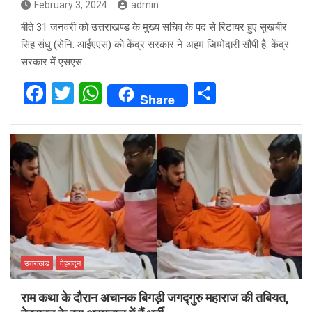
February 3, 2024
admin
बीते 31 जनवरी को उत्तराखण्ड के मुख्य सचिव के पद से रिटायर हुए सुखबीर
सिंह संधु (सेनि. आईएएस) को केंद्र सरकार ने अहम जिम्मेदारी सौंपी है. केंद्र
सरकार में एसएस…
F
T
W
S
Share
a
wi
h
h
ce
tt
at
ar
b
er
s
e
o
A
o
p
k
p
उत्तराखंड
देहरादून
राम कथा के दौरान अचानक बिगड़ी जगद्गुरु महाराज की तबियत,