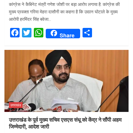
कांग्रेस ने कैबिनेट मंत्री गणेश जोशी पर बड़ा आरोप लगाया है. कांग्रेस की
मुख्य प्रवक्ता गरिमा मेहरा दासौनी का कहना है कि उद्यान घोटाले के मुख्य
आरोपी हरमिंदर सिंह बवेजा…
F
T
W
S
Share
a
wi
h
h
ce
tt
at
ar
b
er
s
e
o
A
o
p
k
p
उत्तराखंड
उत्तराखंड के पूर्व मुख्य सचिव एसएस संधू को केंद्र ने सौंपी अहम
जिम्मेदारी, आदेश जारी