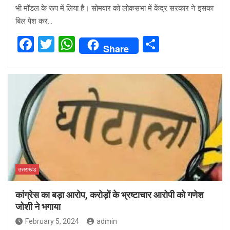
भी मॉडल के रूप में लिया है। सोमवार को लोकसभा में केंद्र सरकार ने इसका
बिल पेश कर…
F
T
W
S
Share
a
wi
h
h
ce
tt
at
ar
b
er
s
e
o
A
o
p
k
p
उत्तराखंड
कांग्रेस का बड़ा आरोप, करोड़ों के भ्रष्टाचार आरोपी को गणेश
जोशी ने भगाया
February 5, 2024
admin