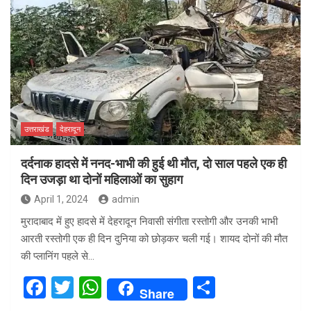
ce
tt
at
ar
b
er
s
e
o
A
o
p
k
p
उत्तराखंड
देहरादून
दर्दनाक हादसे में ननद-भाभी की हुई थी मौत, दो साल पहले एक ही
दिन उजड़ा था दोनों महिलाओं का सुहाग
April 1, 2024
admin
मुरादाबाद में हुए हादसे में देहरादून निवासी संगीता रस्तोगी और उनकी भाभी
आरती रस्तोगी एक ही दिन दुनिया को छोड़कर चली गई। शायद दोनों की मौत
की प्लानिंग पहले से…
F
T
W
S
Share
a
wi
h
h