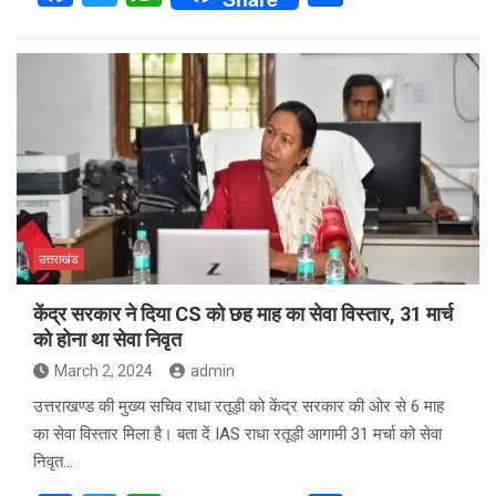
a
wi
h
h
ce
tt
at
ar
b
er
s
e
o
A
o
p
k
p
उत्तराखंड
केंद्र सरकार ने दिया CS को छह माह का सेवा विस्तार, 31 मार्च
को होना था सेवा निवृत
March 2, 2024
admin
उत्तराखण्ड की मुख्य सचिव राधा रतूड़ी को केंद्र सरकार की ओर से 6 माह
का सेवा विस्तार मिला है। बता दें IAS राधा रतूड़ी आगामी 31 मर्चा को सेवा
निवृत…