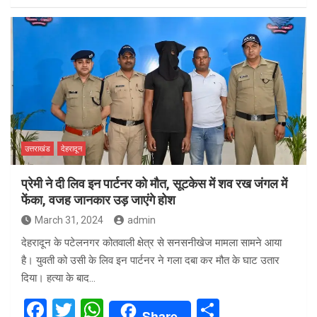
ce
tt
at
ar
b
er
s
e
o
A
o
p
k
p
उत्तराखंड
देहरादून
प्रेमी ने दी लिव इन पार्टनर को मौत, सूटकेस में शव रख जंगल में
फेंका, वजह जानकार उड़ जाएंगे होश
March 31, 2024
admin
देहरादून के पटेलनगर कोतवाली क्षेत्र से सनसनीखेज मामला सामने आया
है। युवती को उसी के लिव इन पार्टनर ने गला दबा कर मौत के घाट उतार
दिया। हत्या के बाद…
F
T
W
S
Share