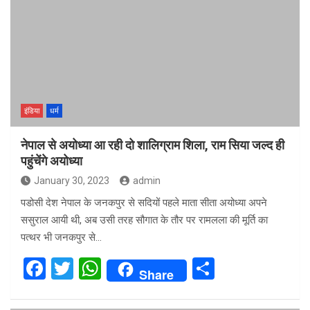
b
er
s
e
o
A
o
p
k
p
इंडिया
धर्म
नेपाल से अयोध्या आ रही दो शालिग्राम शिला, राम सिया जल्द ही
पहुंचेंगे अयोध्या
January 30, 2023
admin
पडोसी देश नेपाल के जनकपुर से सदियों पहले माता सीता अयोध्या अपने
ससुराल आयी थी, अब उसी तरह सौगात के तौर पर रामलला की मूर्ति का
पत्थर भी जनकपुर से…
F
T
W
S
Share
a
wi
h
h