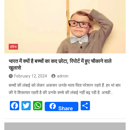
b
er
s
e
o
A
o
p
k
p
इंडिया
भारत में क्यों है बच्चों का कद छोटा, रिपोर्ट में हुए चौकाने वाले
खुलासे
February 12, 2024
admin
बच्चों की लंबाई को लेकर अकसर उनके माता पिता परेशान रहते हैं. हर मां बाप
की ये शिकायत रहती है की उनके बच्चे की लंबाई नहीं बढ़ रही है. अच्छी…
F
T
W
S
Share
a
wi
h
h
ce
tt
at
ar