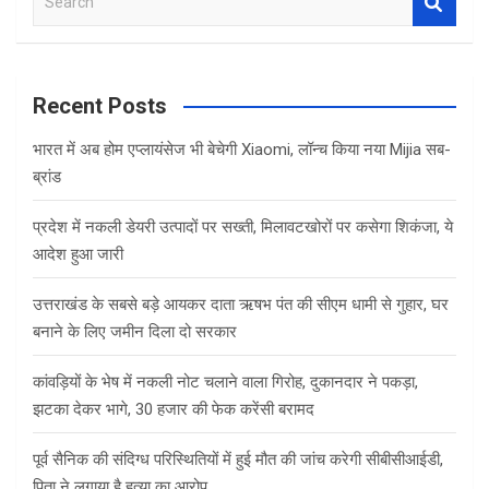
o
A
e
o
p
a
r
k
p
c
Recent Posts
h
भारत में अब होम एप्लायंसेज भी बेचेगी Xiaomi, लॉन्च किया नया Mijia सब-
ब्रांड
प्रदेश में नकली डेयरी उत्पादों पर सख्ती, मिलावटखोरों पर कसेगा शिकंजा, ये
आदेश हुआ जारी
उत्तराखंड के सबसे बड़े आयकर दाता ऋषभ पंत की सीएम धामी से गुहार, घर
बनाने के लिए जमीन दिला दो सरकार
कांवड़ियों के भेष में नकली नोट चलाने वाला गिरोह, दुकानदार ने पकड़ा,
झटका देकर भागे, 30 हजार की फेक करेंसी बरामद
पूर्व सैनिक की संदिग्ध परिस्थितियों में हुई मौत की जांच करेगी सीबीसीआईडी,
पिता ने लगाया है हत्या का आरोप