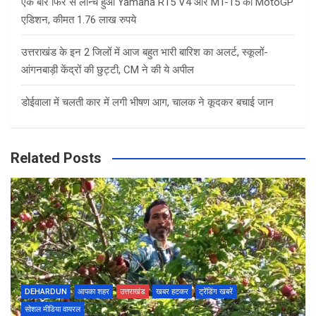
एक बार फिर से लॉन्च हुआ Yamaha R15 V4 और MT-15 का MotoGP
एडिशन, कीमत 1.76 लाख रुपये
उत्तराखंड के इन 2 जिलों में आज बहुत भारी बारिश का अलर्ट, स्कूलों-
आंगनबाड़ी केंद्रों की छुट्टी, CM ने की ये अपील
डोईवाला में चलती कार में लगी भीषण आग, चालक ने कूदकर बचाई जान
Related Posts
DEHARDUN
आपका शहर
उत्तराखंड
खबर हटकर
ट्रेंडिंग खबरें
सोशल मीडिया वायरल