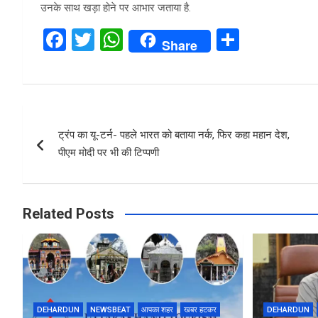
उनके साथ खड़ा होने पर आभार जताया है.
F
T
W
S
Share
a
wi
h
h
ce
tt
at
ar
b
er
s
e
Post
o
A
ट्रंप का यू-टर्न- पहले भारत को बताया नर्क, फिर कहा महान देश,
navigation
o
p
पीएम मोदी पर भी की टिप्पणी
k
p
Related Posts
DEHARDUN
NEWSBEAT
आपका शहर
खबर हटकर
DEHARDUN