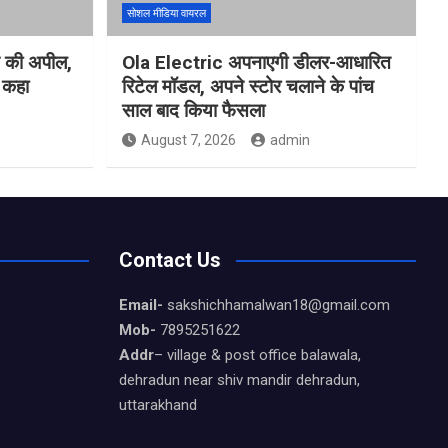
सोशल मीडिया वायरल
ने की अपील,
Ola Electric अपनाएगी डीलर-आधारित
ो कहा
रिटेल मॉडल, अपने स्टोर चलाने के पांच
साल बाद किया फैसला
August 7, 2026
admin
Contact Us
Email-
sakshichhamalwan18@gmail.com
Mob-
7895251622
Addr
– village & post office balawala,
dehradun near shiv mandir dehradun,
uttarakhand