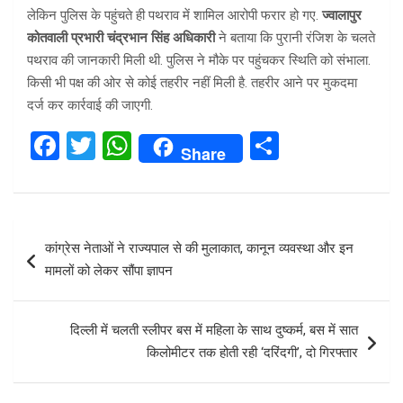
लेकिन पुलिस के पहुंचते ही पथराव में शामिल आरोपी फरार हो गए.
ज्वालापुर
कोतवाली प्रभारी चंद्रभान सिंह अधिकारी
ने बताया कि पुरानी रंजिश के चलते
पथराव की जानकारी मिली थी. पुलिस ने मौके पर पहुंचकर स्थिति को संभाला.
किसी भी पक्ष की ओर से कोई तहरीर नहीं मिली है. तहरीर आने पर मुकदमा
दर्ज कर कार्रवाई की जाएगी.
F
T
W
S
Share
a
wi
h
h
ce
tt
at
ar
b
er
s
e
Post
कांग्रेस नेताओं ने राज्यपाल से की मुलाकात, कानून व्यवस्था और इन
o
A
navigation
मामलों को लेकर सौंपा ज्ञापन
o
p
k
p
दिल्ली में चलती स्लीपर बस में महिला के साथ दुष्कर्म, बस में सात
किलोमीटर तक होती रही ‘दरिंदगी’, दो गिरफ्तार