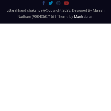
uttarakhand shakshya@Copyright 2023, Designed By Manish
Naithani (9084358715) | Theme by
Mantrabrain