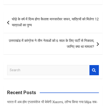
ce
tt
at
ar
b
er
s
e
Post
घोड़े के वर्ष में दिव्य होगा कैलाश मानसरोवर सफर, यात्रियों को मिलेगा 12
o
A
navigation
यात्राओं का पुण्य
o
p
k
p
उत्तराखंड में कांग्रेस ने तीन नेताओं को 6 साल के लिए पार्टी से निकाला,
जानिए क्या था मामला?
S
e
a
r
c
Recent Posts
h
भारत में अब होम एप्लायंसेज भी बेचेगी Xiaomi, लॉन्च किया नया Mijia सब-