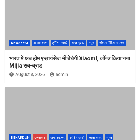
NEWSBEAT
आपका शहर
ट्रेंडिंग खबरें
ताज़ा ख़बर
न्यूज़
सोशल मीडिया वायरल
भारत में अब होम एप्लायंसेज भी बेचेगी Xiaomi, लॉन्च किया नया
Mijia सब-ब्रांड
August 8, 2026
admin
DEHARDUN
उत्तराखंड
खबर हटकर
ट्रेंडिंग खबरें
ताज़ा ख़बर
न्यूज़