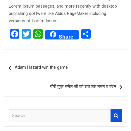
Lorem Ipsum passages, and more recently with desktop
publishing software like Aldus PageMaker including
versions of Lorem Ipsum.
F
T
W
S
Share
a
wi
h
h
ce
tt
at
ar
b
er
s
e
Post
Adam Hazard win the game
o
A
navigation
o
p
गौरी पुत्र गणेश जी को शत शत नमन व बंदन
k
p
S
e
a