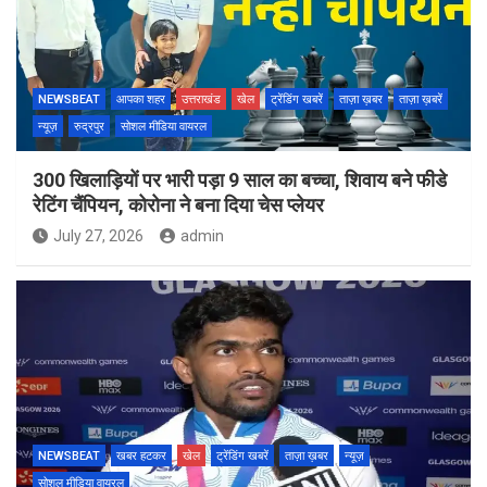
NEWSBEAT
आपका शहर
उत्तराखंड
खेल
ट्रेंडिंग खबरें
ताज़ा ख़बर
ताज़ा ख़बरें
न्यूज़
रुद्रपुर
सोशल मीडिया वायरल
300 खिलाड़ियों पर भारी पड़ा 9 साल का बच्चा, शिवाय बने फीडे
रेटिंग चैंपियन, कोरोना ने बना दिया चेस प्लेयर
July 27, 2026
admin
NEWSBEAT
खबर हटकर
खेल
ट्रेंडिंग खबरें
ताज़ा ख़बर
न्यूज़
सोशल मीडिया वायरल