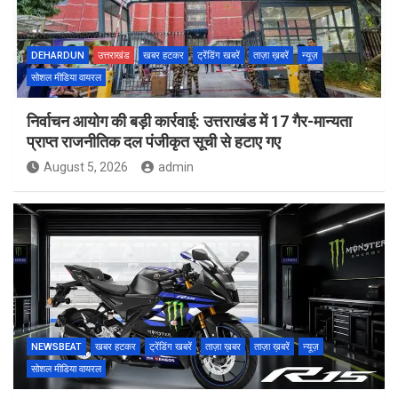
DEHARDUN
उत्तराखंड
खबर हटकर
ट्रेंडिंग खबरें
ताज़ा ख़बरें
न्यूज़
सोशल मीडिया वायरल
निर्वाचन आयोग की बड़ी कार्रवाई: उत्तराखंड में 17 गैर-मान्यता
प्राप्त राजनीतिक दल पंजीकृत सूची से हटाए गए
August 5, 2026
admin
NEWSBEAT
खबर हटकर
ट्रेंडिंग खबरें
ताज़ा ख़बर
ताज़ा ख़बरें
न्यूज़
सोशल मीडिया वायरल