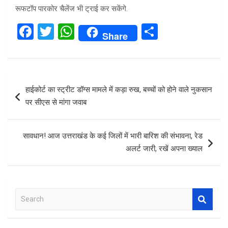
रूफटॉप पारकोर चैलेंज भी ट्राई कर सकेंगे.
F
T
W
S
Share
a
wi
h
h
ce
tt
at
ar
b
er
s
e
Post
हाईकोर्ट का स्ट्रीट डॉग्स मामले में कड़ा रुख, बच्चों को होने वाले नुकसान
o
A
navigation
पर सीएस से मांगा जवाब
o
p
k
p
सावधान! आज उत्तराखंड के कई जिलों में भारी बारिश की संभावना, रेड
अलर्ट जारी, रखें अपना ख्याल
S
e
a