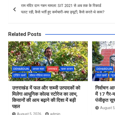
o
A
राम मंदिर दान गबन मामला: SIT 2021 से अब तक के रिकार्ड
navigation
o
p
पलट रही, कैसे भर्ती हुए कर्मचारी-क्या ड्यूटी, कैसे करते थे काम?
k
p
Related Posts
DEHARDUN
आपका शहर
उत्तराखंड
खबर हटकर
DEHARDUN
ट्रेंडिंग खबरें
सोशल मीडिया वायरल
ताज़ा ख़बरें
न्यू
उत्तराखंड में फल और सब्जी उत्पादकों को
निर्वाचन आय
मिलेगा आधुनिक कोल्ड स्टोरेज का लाभ,
में 17 गैर-
किसानों की आय बढ़ाने की दिशा में बड़ी
पंजीकृत सू
पहल
August 5
August 5, 2026
admin