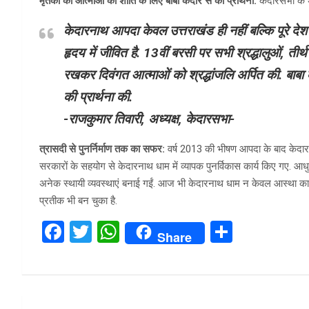
मृतकों की आत्माओं की शांति के लिए बाबा केदार से की प्रार्थना:
केदारसभा के अ
केदारनाथ आपदा केवल उत्तराखंड ही नहीं बल्कि पूरे दे
हृदय में जीवित है. 13वीं बरसी पर सभी श्रद्धालुओं, तीर्थ
रखकर दिवंगत आत्माओं को श्रद्धांजलि अर्पित की. बा
की प्रार्थना की.
-राजकुमार तिवारी, अध्यक्ष, केदारसभा-
त्रासदी से पुनर्निर्माण तक का सफर:
वर्ष 2013 की भीषण आपदा के बाद केदारपुर
सरकारों के सहयोग से केदारनाथ धाम में व्यापक पुनर्विकास कार्य किए गए. आध
अनेक स्थायी व्यवस्थाएं बनाई गईं. आज भी केदारनाथ धाम न केवल आस्था का क
प्रतीक भी बन चुका है.
F
T
W
S
Share
a
wi
h
h
ce
tt
at
ar
b
er
s
e
Post