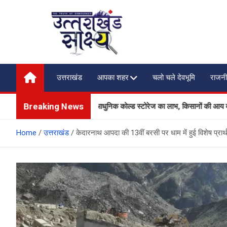
Skip
to
content
Uttarakhand Shakshya
My News Portal
उत्तराखंड
आपका शहर
चलो चले देवभूमि
राजनी
Breaking News
उत्पादकों को मिलेगा आधुनिक कोल्ड स्टोरेज का लाभ, किसानों की आय बढ़ाने की दिशा में
Home
उत्तराखंड
केदारनाथ आपदा की 13वीं बरसी पर धाम में हुई विशेष प्रार्