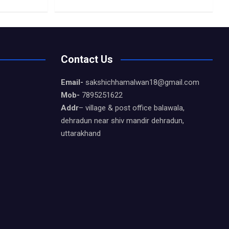
Contact Us
Email-
sakshichhamalwan18@gmail.com
Mob-
7895251622
Addr
– village & post office balawala,
dehradun near shiv mandir dehradun,
uttarakhand