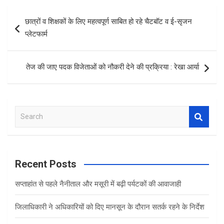
b
er
s
e
Post
छात्रों व शिक्षकों के लिए महत्वपूर्ण साबित हो रहे चैटबॉट व ई-सृजन
o
A
navigation
प्लेटफार्म
o
p
k
p
तेज की जाए पदक विजेताओं को नौकरी देने की प्रक्रिया : रेखा आर्या
S
e
a
r
c
Recent Posts
h
सप्ताहांत से पहले नैनीताल और मसूरी में बढ़ी पर्यटकों की आवाजाही
जिलाधिकारी ने अधिकारियों को दिए मानसून के दौरान सतर्क रहने के निर्देश