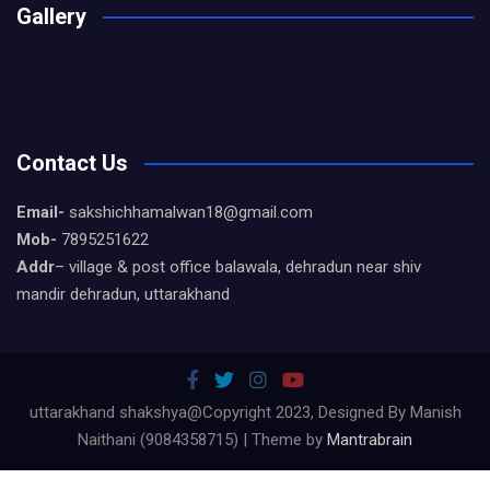
Gallery
Contact Us
Email-
sakshichhamalwan18@gmail.com
Mob-
7895251622
Addr
– village & post office balawala, dehradun near shiv
mandir dehradun, uttarakhand
uttarakhand shakshya@Copyright 2023, Designed By Manish
Naithani (9084358715) | Theme by
Mantrabrain